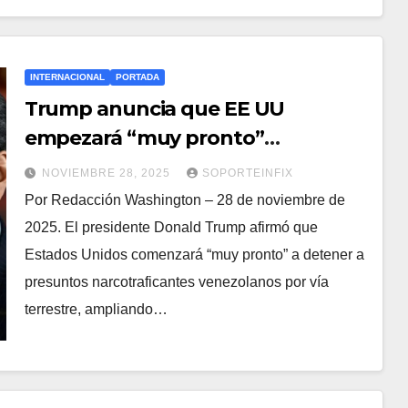
INTERNACIONAL
PORTADA
Trump anuncia que EE UU
empezará “muy pronto”
operaciones por tierra contra
NOVIEMBRE 28, 2025
SOPORTEINFIX
narcos en Venezuela
Por Redacción Washington – 28 de noviembre de
2025. El presidente Donald Trump afirmó que
Estados Unidos comenzará “muy pronto” a detener a
presuntos narcotraficantes venezolanos por vía
terrestre, ampliando…