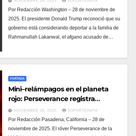
NOVIEMBRE 28, 2025
SOPORTEINFIX
Por Redacción Washington – 28 de noviembre de
2025. El presidente Donald Trump reconoció que su
gobierno está considerando deportar a la familia de
Rahmanullah Lakanwal, el afgano acusado de…
PORTADA
Mini–relámpagos en el planeta
rojo: Perseverance registra
primeras descargas eléctricas en
NOVIEMBRE 28, 2025
SOPORTEINFIX
Marte
Por Redacción Pasadena, California – 28 de
noviembre de 2025. El róver Perseverance de la