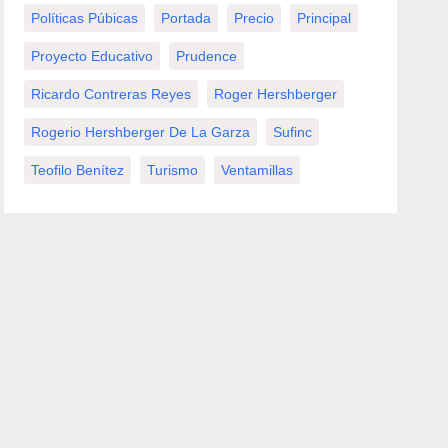
Políticas Púbicas
Portada
Precio
Principal
Proyecto Educativo
Prudence
Ricardo Contreras Reyes
Roger Hershberger
Rogerio Hershberger De La Garza
Sufinc
Teofilo Benítez
Turismo
Ventamillas