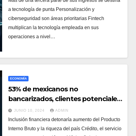
Más de una tercera parte de sus ingresos se destina
a tecnología de punta Personalización y
ciberseguridad son áreas prioritarias Fintech
multiplican la tecnología empleada en sus
operaciones a nivel…
ECONOMÍA
53% de mexicanos no
bancarizados, clientes potenciales
de las Fintech
JUNIO 10, 2024
ADMIN
Inclusión financiera detonaría aumento del Producto
Interno Bruto y la riqueza del país Crédito, el servicio