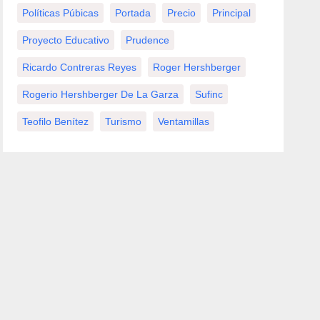
Políticas Púbicas
Portada
Precio
Principal
Proyecto Educativo
Prudence
Ricardo Contreras Reyes
Roger Hershberger
Rogerio Hershberger De La Garza
Sufinc
Teofilo Benítez
Turismo
Ventamillas