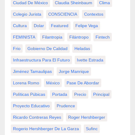
Ciudad De México
Claudia Sheinbaum
Clima
Colegio Jurista
CONSCIENCIA
Contextos
Cultura
Dolar
Featured
Felipe Vega
FEMINISTA
Filantropia
Filántropo
Fintech
Frio
Gobierno De Calidad
Heladas
Infraestructura Para El Futuro
Ivette Estrada
Jiménez Tamaulipas
Jorge Manrique
Lorena Romo
México
Pase De Abordar
Políticas Púbicas
Portada
Precio
Principal
Proyecto Educativo
Prudence
Ricardo Contreras Reyes
Roger Hershberger
Rogerio Hershberger De La Garza
Sufinc