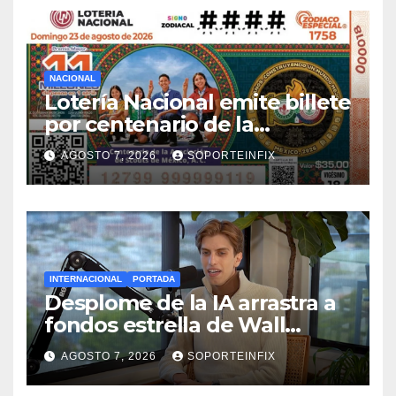
NACIONAL
Lotería Nacional emite billete
por centenario de la
Asociación de Scouts en
AGOSTO 7, 2026
SOPORTEINFIX
México
INTERNACIONAL
PORTADA
Desplome de la IA arrastra a
fondos estrella de Wall
Street
AGOSTO 7, 2026
SOPORTEINFIX