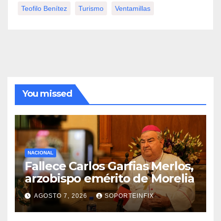
Teofilo Benítez
Turismo
Ventamillas
You missed
NACIONAL
Fallece Carlos Garfias Merlos,
arzobispo emérito de Morelia
AGOSTO 7, 2026
SOPORTEINFIX