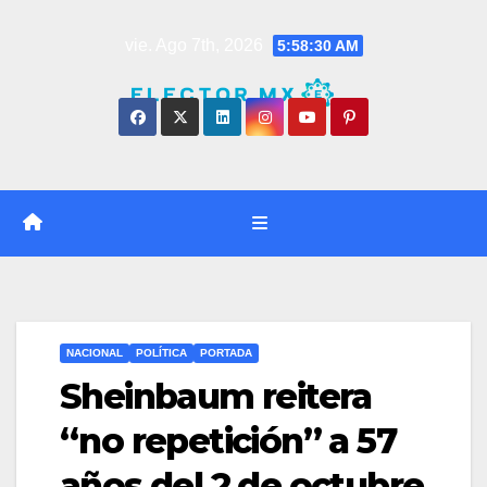
Saltar
vie. Ago 7th, 2026
5:58:30 AM
al
contenido
NACIONAL
POLÍTICA
PORTADA
Sheinbaum reitera
“no repetición” a 57
años del 2 de octubre