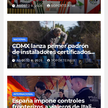
de control y señala
AGOSTO 8, 2026
SOPORTEINFIX
incongruencia en regulación
del derecho de réplica
NACIONAL
CDMX lanza primer padrón
de instaladores certificados
de gas y electricidad tras
AGOSTO 8, 2026
SOPORTEINFIX
explosión en Cuernavaca
INTERNACIONAL
España impone controles
fronterizos a viajeros de Italia