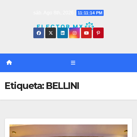
Saltar
sáb. Ago 8th, 2026
11:11:15 PM
al
contenido
Etiqueta:
BELLINI