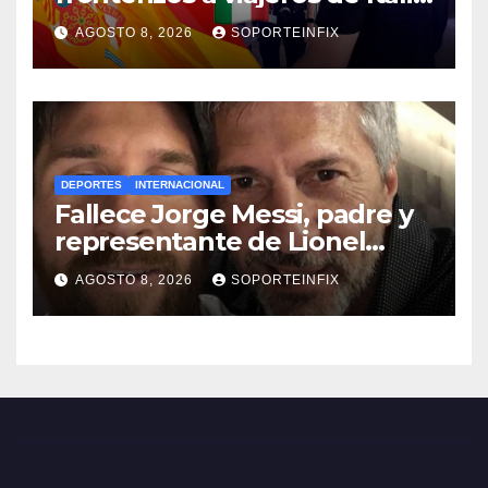
en respuesta a crisis
AGOSTO 8, 2026
SOPORTEINFIX
migratoria de Ceuta
DEPORTES
INTERNACIONAL
Fallece Jorge Messi, padre y
representante de Lionel
Messi, en Rosario
AGOSTO 8, 2026
SOPORTEINFIX