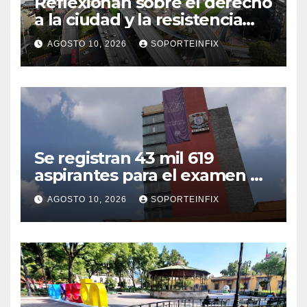
Reflexionan sobre el derecho
a la ciudad y la resistencia
desde el barrio
AGOSTO 10, 2026
SOPORTEINFIX
Se registran 43 mil 619
aspirantes para el examen de
ingreso a la UNAM
AGOSTO 10, 2026
SOPORTEINFIX