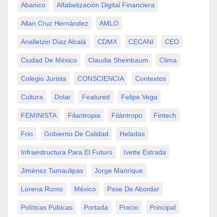
Abanico
Alfabetización Digital Financiera
Allan Cruz Hernández
AMLO
Analletzin Díaz Alcalá
CDMX
CECANI
CEO
Ciudad De México
Claudia Sheinbaum
Clima
Colegio Jurista
CONSCIENCIA
Contextos
Cultura
Dolar
Featured
Felipe Vega
FEMINISTA
Filantropia
Filántropo
Fintech
Frio
Gobierno De Calidad
Heladas
Infraestructura Para El Futuro
Ivette Estrada
Jiménez Tamaulipas
Jorge Manrique
Lorena Romo
México
Pase De Abordar
Políticas Púbicas
Portada
Precio
Principal