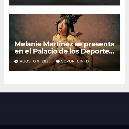
Melanie Martinez se presenta
en el Palacio de los Deportes
con ‘Hades: The Sacrifice
AGOSTO 9, 2026
SOPORTEINFIX
Tour’