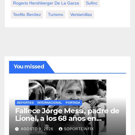
Rogerio Hershberger De La Garza
Sufinc
Teofilo Benítez
Turismo
Ventamillas
You missed
DEPORTES
INTERNACIONAL
PORTADA
Fallece Jorge Messi, padre de
Lionel, a los 68 años en
Rosario
AGOSTO 9, 2026
SOPORTEINFIX