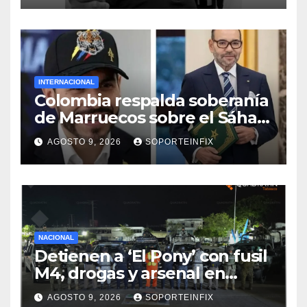
INTERNACIONAL
Colombia respalda soberanía
de Marruecos sobre el Sáhara
y busca TLC
AGOSTO 9, 2026
SOPORTEINFIX
NACIONAL
Detienen a ‘El Pony’ con fusil
M4, drogas y arsenal en
carretera de Tabasco
AGOSTO 9, 2026
SOPORTEINFIX