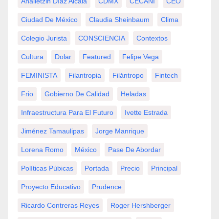
Analletzin Díaz Alcalá
CDMX
CECANI
CEO
Ciudad De México
Claudia Sheinbaum
Clima
Colegio Jurista
CONSCIENCIA
Contextos
Cultura
Dolar
Featured
Felipe Vega
FEMINISTA
Filantropia
Filántropo
Fintech
Frio
Gobierno De Calidad
Heladas
Infraestructura Para El Futuro
Ivette Estrada
Jiménez Tamaulipas
Jorge Manrique
Lorena Romo
México
Pase De Abordar
Políticas Púbicas
Portada
Precio
Principal
Proyecto Educativo
Prudence
Ricardo Contreras Reyes
Roger Hershberger