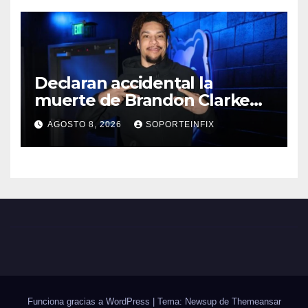
Declaran accidental la
muerte de Brandon Clarke
por consumo de heroína y
AGOSTO 8, 2026
SOPORTEINFIX
cocaína
Funciona gracias a WordPress
|
Tema: Newsup de
Themeansar