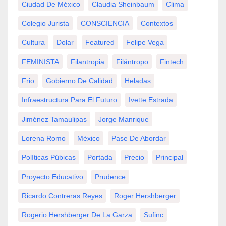
Ciudad De México
Claudia Sheinbaum
Clima
Colegio Jurista
CONSCIENCIA
Contextos
Cultura
Dolar
Featured
Felipe Vega
FEMINISTA
Filantropia
Filántropo
Fintech
Frio
Gobierno De Calidad
Heladas
Infraestructura Para El Futuro
Ivette Estrada
Jiménez Tamaulipas
Jorge Manrique
Lorena Romo
México
Pase De Abordar
Políticas Púbicas
Portada
Precio
Principal
Proyecto Educativo
Prudence
Ricardo Contreras Reyes
Roger Hershberger
Rogerio Hershberger De La Garza
Sufinc