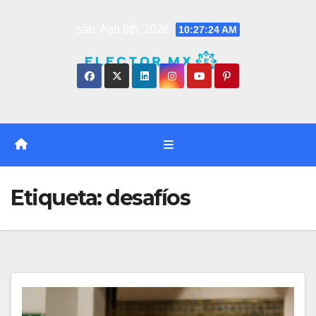
Saltar
sáb. Ago 8th, 2026
10:27:25 AM
al
contenido
Etiqueta:
desafíos