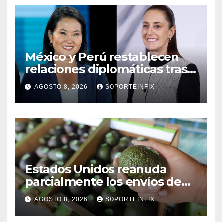
México y Perú restablecen
relaciones diplomáticas tras
cuatro años de
AGOSTO 8, 2026
SOPORTEINFIX
enfrentamientos
Estados Unidos reanuda
parcialmente los envíos de
aguacate desde México
AGOSTO 8, 2026
SOPORTEINFIX