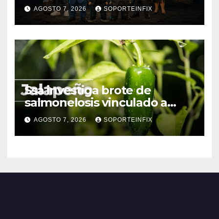
Brasil, Guinea Ecuatorial,
AGOSTO 7, 2026
SOPORTEINFIX
Angola y Estados Unidos
Ssa investiga brote de
salmonelosis vinculado a
chiles jalapeños de Nuevo
AGOSTO 7, 2026
SOPORTEINFIX
León y Sinaloa