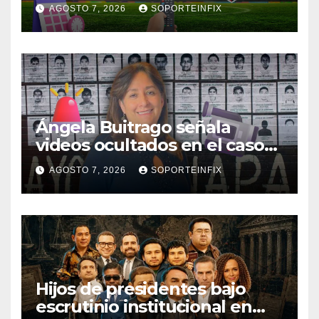
partido de la Leagues Cup
AGOSTO 7, 2026
SOPORTEINFIX
2026
Ángela Buitrago señala
videos ocultados en el caso
Ayotzinapa como estrategia
AGOSTO 7, 2026
SOPORTEINFIX
de encubrimiento
Hijos de presidentes bajo
escrutinio institucional en