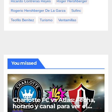
Ricardo Contreras Reyes
Roger Hershberger
Rogerio Hershberger De La Garza
Sufinc
Teofilo Benítez
Turismo
Ventamillas
You missed
Charlotte FC vs Atlas: Fecha,
horario y canal para ver el