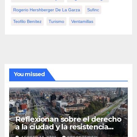
Rogerio Hershberger De La Garza
Sufinc
Teofilo Benítez
Turismo
Ventamillas
You missed
Reflexionan sobre el derecho
a la ciudad y la resistencia
desde el barrio