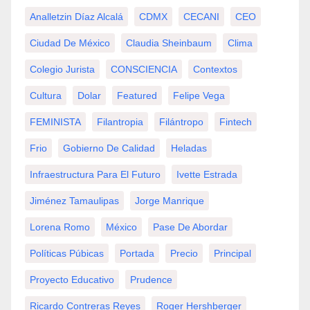
Analletzin Díaz Alcalá
CDMX
CECANI
CEO
Ciudad De México
Claudia Sheinbaum
Clima
Colegio Jurista
CONSCIENCIA
Contextos
Cultura
Dolar
Featured
Felipe Vega
FEMINISTA
Filantropia
Filántropo
Fintech
Frio
Gobierno De Calidad
Heladas
Infraestructura Para El Futuro
Ivette Estrada
Jiménez Tamaulipas
Jorge Manrique
Lorena Romo
México
Pase De Abordar
Políticas Púbicas
Portada
Precio
Principal
Proyecto Educativo
Prudence
Ricardo Contreras Reyes
Roger Hershberger