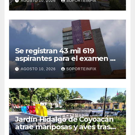
AGOSTO 10, 2026
SOPORTEINFIX
Se registran 43 mil 619
aspirantes para el examen de
ingreso a la UNAM
AGOSTO 10, 2026
SOPORTEINFIX
Jardín Hidalgo de Coyoacán
atrae mariposas y aves tras
convertirse en espacio