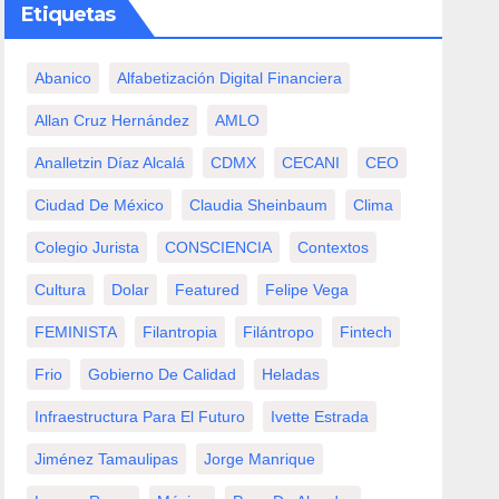
Etiquetas
Abanico
Alfabetización Digital Financiera
Allan Cruz Hernández
AMLO
Analletzin Díaz Alcalá
CDMX
CECANI
CEO
Ciudad De México
Claudia Sheinbaum
Clima
Colegio Jurista
CONSCIENCIA
Contextos
Cultura
Dolar
Featured
Felipe Vega
FEMINISTA
Filantropia
Filántropo
Fintech
Frio
Gobierno De Calidad
Heladas
Infraestructura Para El Futuro
Ivette Estrada
Jiménez Tamaulipas
Jorge Manrique