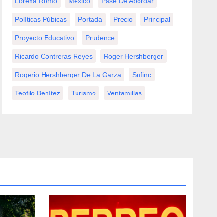
Lorena Romo
México
Pase De Abordar
Políticas Púbicas
Portada
Precio
Principal
Proyecto Educativo
Prudence
Ricardo Contreras Reyes
Roger Hershberger
Rogerio Hershberger De La Garza
Sufinc
Teofilo Benítez
Turismo
Ventamillas