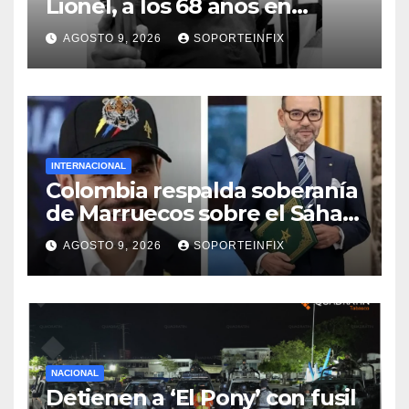
Lionel, a los 68 años en
Rosario
AGOSTO 9, 2026
SOPORTEINFIX
INTERNACIONAL
Colombia respalda soberanía
de Marruecos sobre el Sáhara
y busca TLC
AGOSTO 9, 2026
SOPORTEINFIX
NACIONAL
Detienen a ‘El Pony’ con fusil