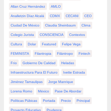
Allan Cruz Hernández
AMLO
Analletzin Díaz Alcalá
CDMX
CECANI
CEO
Ciudad De México
Claudia Sheinbaum
Clima
Colegio Jurista
CONSCIENCIA
Contextos
Cultura
Dolar
Featured
Felipe Vega
FEMINISTA
Filantropia
Filántropo
Fintech
Frio
Gobierno De Calidad
Heladas
Infraestructura Para El Futuro
Ivette Estrada
Jiménez Tamaulipas
Jorge Manrique
Lorena Romo
México
Pase De Abordar
Políticas Púbicas
Portada
Precio
Principal
Proyecto Educativo
Prudence