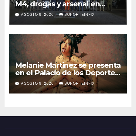
M4, drogas y arsenal en
carretera de Tabasco
AGOSTO 9, 2026
SOPORTEINFIX
Melanie Martinez se presenta
en el Palacio de los Deportes
con ‘Hades: The Sacrifice
AGOSTO 9, 2026
SOPORTEINFIX
Tour’