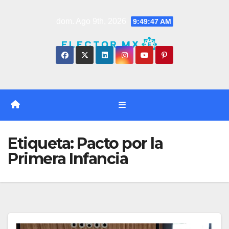
Saltar
dom. Ago 9th, 2026
9:49:47 AM
al
contenido
Etiqueta:
Pacto por la
Primera Infancia