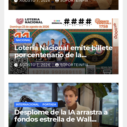
AGOSTO 7, 2026
SOPORTEINFIX
NACIONAL
Lotería Nacional emite billete
por centenario de la
Asociación de Scouts en
AGOSTO 7, 2026
SOPORTEINFIX
México
INTERNACIONAL
PORTADA
Desplome de la IA arrastra a
fondos estrella de Wall
Street