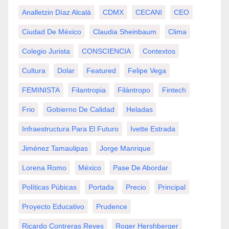
Analletzin Díaz Alcalá
CDMX
CECANI
CEO
Ciudad De México
Claudia Sheinbaum
Clima
Colegio Jurista
CONSCIENCIA
Contextos
Cultura
Dolar
Featured
Felipe Vega
FEMINISTA
Filantropia
Filántropo
Fintech
Frio
Gobierno De Calidad
Heladas
Infraestructura Para El Futuro
Ivette Estrada
Jiménez Tamaulipas
Jorge Manrique
Lorena Romo
México
Pase De Abordar
Políticas Púbicas
Portada
Precio
Principal
Proyecto Educativo
Prudence
Ricardo Contreras Reyes
Roger Hershberger