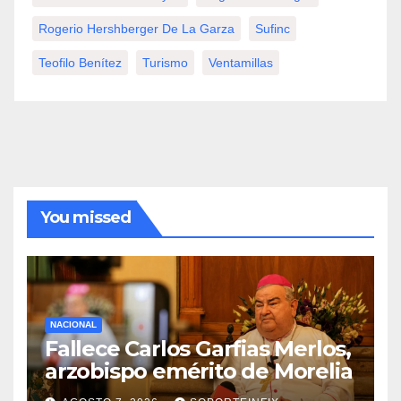
Rogerio Hershberger De La Garza
Sufinc
Teofilo Benítez
Turismo
Ventamillas
You missed
NACIONAL
Fallece Carlos Garfias Merlos,
arzobispo emérito de Morelia