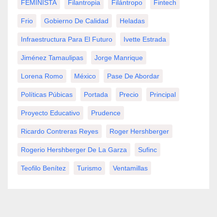
FEMINISTA
Filantropia
Filántropo
Fintech
Frio
Gobierno De Calidad
Heladas
Infraestructura Para El Futuro
Ivette Estrada
Jiménez Tamaulipas
Jorge Manrique
Lorena Romo
México
Pase De Abordar
Políticas Púbicas
Portada
Precio
Principal
Proyecto Educativo
Prudence
Ricardo Contreras Reyes
Roger Hershberger
Rogerio Hershberger De La Garza
Sufinc
Teofilo Benítez
Turismo
Ventamillas