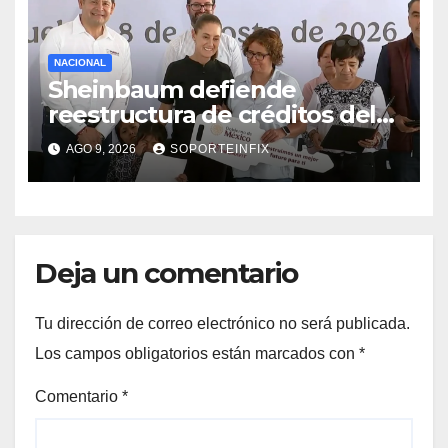
NACIONAL
Sheinbaum defiende
reestructura de créditos del
Infonavit y niega riesgo
AGO 9, 2026
SOPORTEINFIX
financiero
Deja un comentario
Tu dirección de correo electrónico no será publicada.
Los campos obligatorios están marcados con
*
Comentario
*