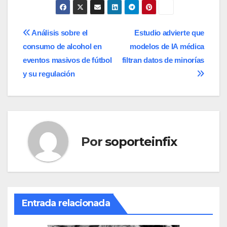
Navegación
Análisis sobre el
Estudio advierte que
consumo de alcohol en
modelos de IA médica
de
eventos masivos de fútbol
filtran datos de minorías
entradas
y su regulación
Por
soporteinfix
Entrada relacionada