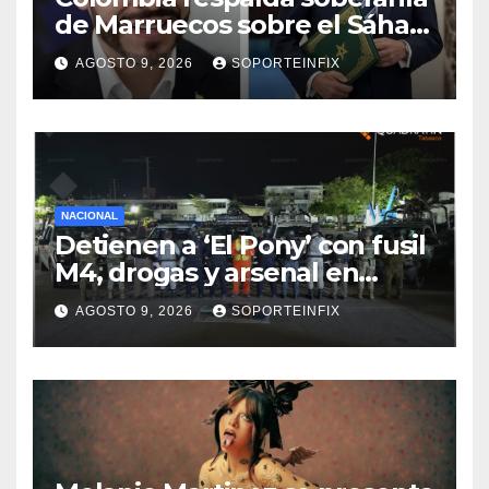
de Marruecos sobre el Sáhara
y busca TLC
AGOSTO 9, 2026
SOPORTEINFIX
NACIONAL
Detienen a ‘El Pony’ con fusil
M4, drogas y arsenal en
carretera de Tabasco
AGOSTO 9, 2026
SOPORTEINFIX