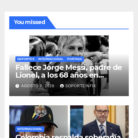
You missed
DEPORTES
INTERNACIONAL
PORTADA
Fallece Jorge Messi, padre de
Lionel, a los 68 años en
Rosario
AGOSTO 9, 2026
SOPORTEINFIX
INTERNACIONAL
Colombia respalda soberanía