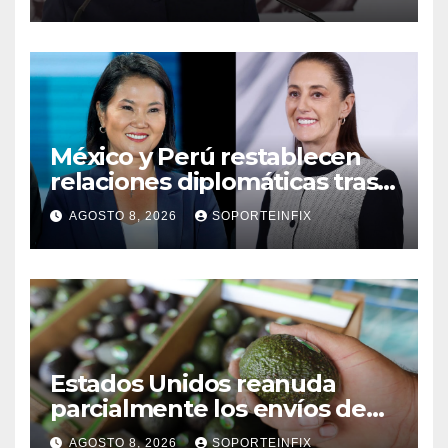
desafíos
México y Perú restablecen
relaciones diplomáticas tras
cuatro años de
AGOSTO 8, 2026
SOPORTEINFIX
enfrentamientos
Estados Unidos reanuda
parcialmente los envíos de
aguacate desde México
AGOSTO 8, 2026
SOPORTEINFIX