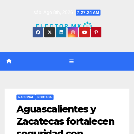
Saltar
sáb. Ago 8th, 2026
7:27:25 AM
al
contenido
NACIONAL
PORTADA
Aguascalientes y
Zacatecas fortalecen
seguridad con