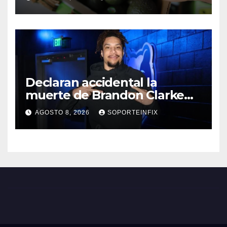
Declaran accidental la
muerte de Brandon Clarke
por consumo de heroína y
AGOSTO 8, 2026
SOPORTEINFIX
cocaína