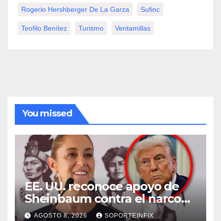
Rogerio Hershberger De La Garza
Sufinc
Teofilo Benítez
Turismo
Ventamillas
You missed
EE. UU. reconoce apoyo de
Sheinbaum contra el narco
pero advierte que persisten
AGOSTO 8, 2026
SOPORTEINFIX