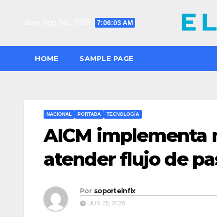
Saltar
al
dom. Ago 9th, 2026
7:06:04 AM
contenido
HOME
SAMPLE PAGE
NACIONAL
PORTADA
TECNOLOGÍA
AICM implementa m
atender flujo de p
Por
soporteinfix
JUN 25, 2026