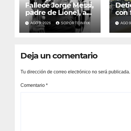
Fallece Jorge Messi,
Deti
padre de Lionel, a
con 
los 68 años en
y ar
AGO 9, 2026
SOPORTEINFIX
AGO 9
Rosario
carr
Tab
Deja un comentario
Tu dirección de correo electrónico no será publicada.
Comentario
*