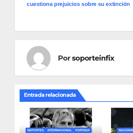
cuestiona prejuicios sobre su extinción
de
entradas
Por
soporteinfix
Entrada relacionada
DEPORTES
INTERNACIONAL
PORTADA
NACIONA