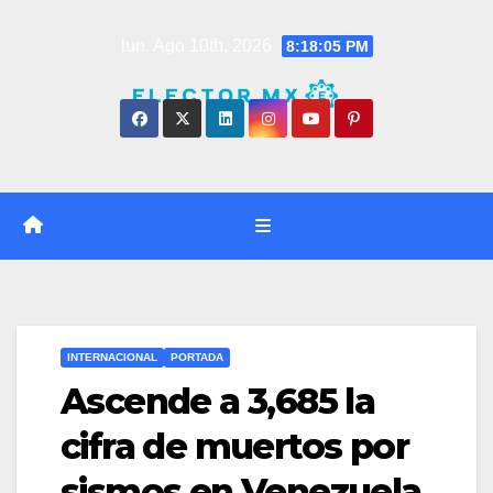
Saltar
lun. Ago 10th, 2026
8:18:06 PM
al
contenido
INTERNACIONAL
PORTADA
Ascende a 3,685 la
cifra de muertos por
sismos en Venezuela