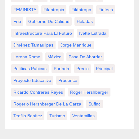
FEMINISTA
Filantropia
Filántropo
Fintech
Frio
Gobierno De Calidad
Heladas
Infraestructura Para El Futuro
Ivette Estrada
Jiménez Tamaulipas
Jorge Manrique
Lorena Romo
México
Pase De Abordar
Políticas Púbicas
Portada
Precio
Principal
Proyecto Educativo
Prudence
Ricardo Contreras Reyes
Roger Hershberger
Rogerio Hershberger De La Garza
Sufinc
Teofilo Benítez
Turismo
Ventamillas