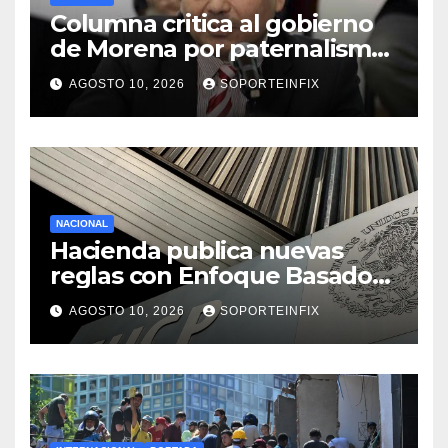
Columna critica al gobierno
de Morena por paternalismo
y control de medios
AGOSTO 10, 2026
SOPORTEINFIX
NACIONAL
Hacienda publica nuevas
reglas con Enfoque Basado
en Riesgo para prevenir
AGOSTO 10, 2026
SOPORTEINFIX
lavado de dinero