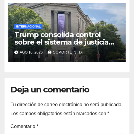
INTERNACIONAL
Trump consolida control
sobre el sistema de justicia
con el nombramiento de
AGO 10, 2026
SOPORTEINFIX
Todd Blanche como fiscal
general
Deja un comentario
Tu dirección de correo electrónico no será publicada.
Los campos obligatorios están marcados con
*
Comentario
*