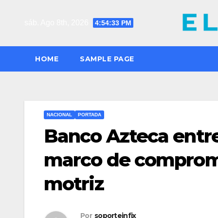
Saltar
al
sáb. Ago 8th, 2026
4:54:34 PM
contenido
HOME
SAMPLE PAGE
NACIONAL
PORTADA
Banco Azteca entre
marco de compromi
motriz
Por
soporteinfix