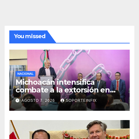
You missed
NACIONAL
Michoacán intensifica
combate a la extorsión en
zona aguacatera y Tierra
AGOSTO 7, 2026
SOPORTEINFIX
Caliente