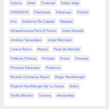
Cultura
Dolar
Featured
Felipe Vega
FEMINISTA
Filantropia
Filántropo
Fintech
Frio
Gobierno De Calidad
Heladas
Infraestructura Para El Futuro
Ivette Estrada
Jiménez Tamaulipas
Jorge Manrique
Lorena Romo
México
Pase De Abordar
Políticas Púbicas
Portada
Precio
Principal
Proyecto Educativo
Prudence
Ricardo Contreras Reyes
Roger Hershberger
Rogerio Hershberger De La Garza
Sufinc
Teofilo Benítez
Turismo
Ventamillas