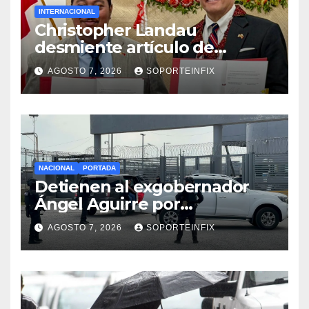
INTERNACIONAL
Christopher Landau
desmiente artículo de
Foreign Policy sobre visita a
AGOSTO 7, 2026
SOPORTEINFIX
Islas Salomón
NACIONAL
PORTADA
Detienen al exgobernador
Ángel Aguirre por
obstrucción de la justicia en
AGOSTO 7, 2026
SOPORTEINFIX
el caso Ayotzinapa