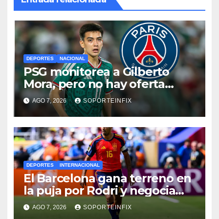
DEPORTES
NACIONAL
PSG monitorea a Gilberto
Mora, pero no hay oferta
formal por el joven de Xolos
AGO 7, 2026
SOPORTEINFIX
DEPORTES
INTERNACIONAL
El Barcelona gana terreno en
la puja por Rodri y negocia
directamente con el
AGO 7, 2026
SOPORTEINFIX
Manchester City