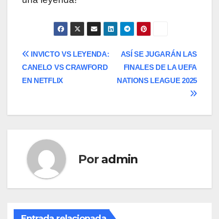
Navegación
INVICTO VS LEYENDA:
ASÍ SE JUGARÁN LAS
CANELO VS CRAWFORD
FINALES DE LA UEFA
de
EN NETFLIX
NATIONS LEAGUE 2025
entradas
Por
admin
Entrada relacionada