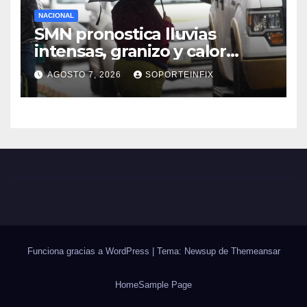
NACIONAL
SMN pronostica lluvias
intensas, granizo y calor
extremo para este 7 de
AGOSTO 7, 2026
SOPORTEINFIX
agosto
Funciona gracias a WordPress
|
Tema: Newsup de
Themeansar
Home
Sample Page