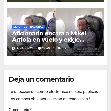
DEPORTES
NACIONAL
Aficionado encara a Mikel
Arriola en vuelo y exige
regreso del ascenso
AGO 6, 2026
SOPORTEINFIX
Deja un comentario
Tu dirección de correo electrónico no será publicada.
Los campos obligatorios están marcados con
*
Comentario
*