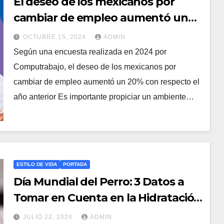
El deseo de los mexicanos por
cambiar de empleo aumentó un
20%
OCTUBRE 15, 2024
ADMIN
Según una encuesta realizada en 2024 por
Computrabajo, el deseo de los mexicanos por
cambiar de empleo aumentó un 20% con respecto el
año anterior Es importante propiciar un ambiente…
ESTILO DE VIDA
PORTADA
Día Mundial del Perro: 3 Datos a
Tomar en Cuenta en la Hidratación
de Nuestras Mascotas
JULIO 22, 2024
ADMIN