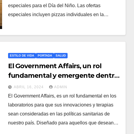
especiales para el Día del Niño. Las ofertas
especiales incluyen pizzas individuales en la…
ESTILO DE VIDA
PORTADA
SALUD
El Government Affairs, un rol
fundamental y emergente dentro
de la industria farmacéutica
ABRIL 16, 2024
ADMIN
El Government Affairs, es un rol fundamental en los
laboratorios para que sus innovaciones y terapias
sean consideradas en las políticas sanitarias de
nuestro país. Diseñado para aquellos que desean…