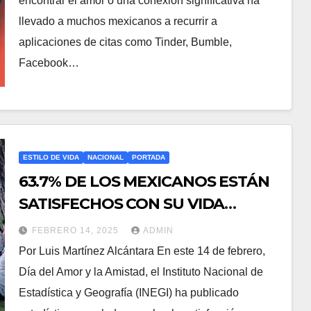
encontrar el amor o una conexión significativa ha
llevado a muchos mexicanos a recurrir a
aplicaciones de citas como Tinder, Bumble,
Facebook…
ESTILO DE VIDA
NACIONAL
PORTADA
63.7% DE LOS MEXICANOS ESTÁN
SATISFECHOS CON SU VIDA
AMOROSA
FEBRERO 14, 2025
ADMIN
Por Luis Martínez Alcántara En este 14 de febrero,
Día del Amor y la Amistad, el Instituto Nacional de
Estadística y Geografía (INEGI) ha publicado