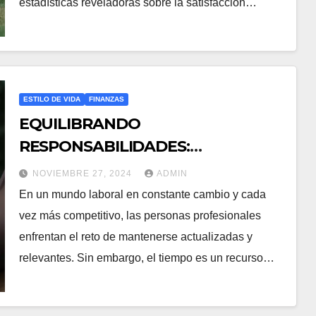
estadísticas reveladoras sobre la satisfacción…
ESTILO DE VIDA
FINANZAS
EQUILIBRANDO
RESPONSABILIDADES:
CRECIMIENTO PROFESIONAL EN
NOVIEMBRE 27, 2024
ADMIN
UN ENTORNO DESAFIANTE
En un mundo laboral en constante cambio y cada
vez más competitivo, las personas profesionales
enfrentan el reto de mantenerse actualizadas y
relevantes. Sin embargo, el tiempo es un recurso…