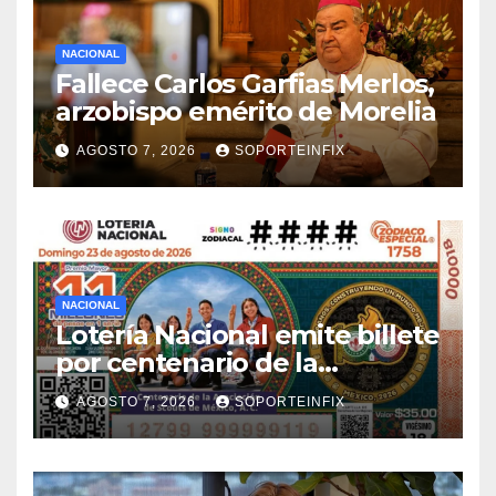
NACIONAL
Fallece Carlos Garfias Merlos,
arzobispo emérito de Morelia
AGOSTO 7, 2026
SOPORTEINFIX
NACIONAL
Lotería Nacional emite billete
por centenario de la
Asociación de Scouts en
AGOSTO 7, 2026
SOPORTEINFIX
México