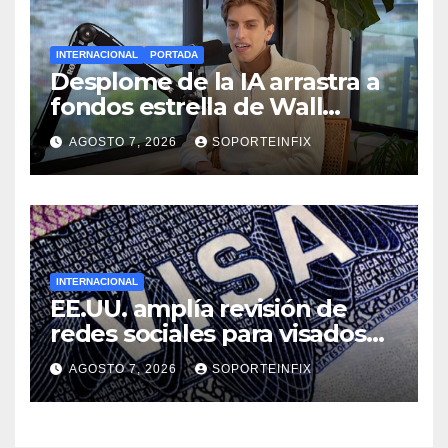
INTERNACIONAL
PORTADA
Desplome de la IA arrastra a
fondos estrella de Wall
Street
AGOSTO 7, 2026
SOPORTEINFIX
INTERNACIONAL
EE.UU. amplía revisión de
redes sociales para visados
de periodistas y ciertos
AGOSTO 7, 2026
SOPORTEINFIX
ciudadanos de México y
Canadá