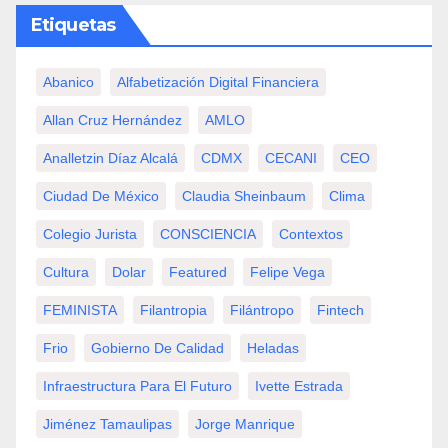
Etiquetas
Abanico
Alfabetización Digital Financiera
Allan Cruz Hernández
AMLO
Analletzin Díaz Alcalá
CDMX
CECANI
CEO
Ciudad De México
Claudia Sheinbaum
Clima
Colegio Jurista
CONSCIENCIA
Contextos
Cultura
Dolar
Featured
Felipe Vega
FEMINISTA
Filantropia
Filántropo
Fintech
Frio
Gobierno De Calidad
Heladas
Infraestructura Para El Futuro
Ivette Estrada
Jiménez Tamaulipas
Jorge Manrique