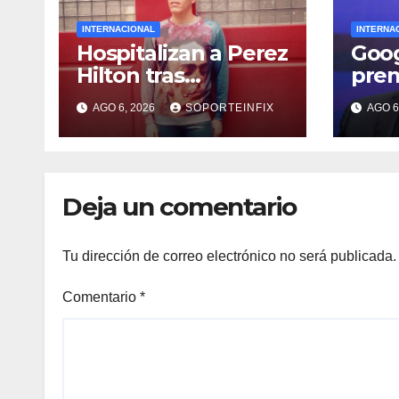
INTERNACIONAL
INTERNA
Hospitalizan a Perez
Goog
Hilton tras
prem
autolesionarse en
Demi
AGO 6, 2026
SOPORTEINFIX
AGO 6
vivo por TikTok en
como
Miami
Deja un comentario
Tu dirección de correo electrónico no será publicada.
Comentario
*