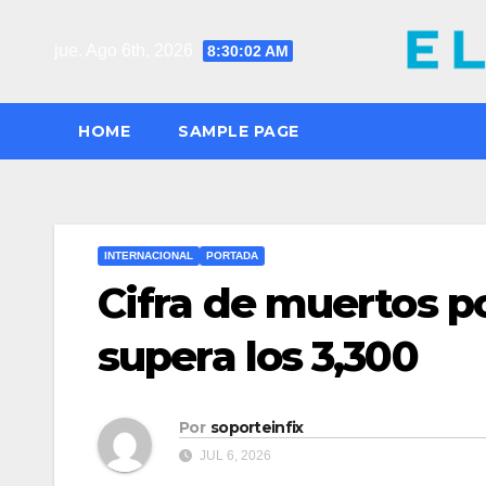
Saltar
al
jue. Ago 6th, 2026
8:30:03 AM
contenido
HOME
SAMPLE PAGE
INTERNACIONAL
PORTADA
Cifra de muertos p
supera los 3,300
Por
soporteinfix
JUL 6, 2026