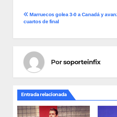
Navegación
Marruecos golea 3-0 a Canadá y avan
cuartos de final
de
entradas
Por
soporteinfix
Entrada relacionada