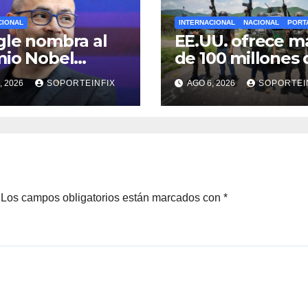
CIONAL
INTERNACIONAL
NACIONAL
PORT
le nombra al
EE.UU. ofrece m
io Nobel
de 100 millones 
s Hassabis
dólares en
, 2026
SOPORTEINFIX
AGO 6, 2026
SOPORTEI
 científico jefe
recompensas po
líderes del CJNG
Los campos obligatorios están marcados con
*