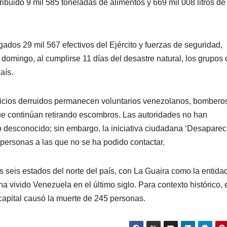
tribuido 9 mil 585 toneladas de alimentos y 669 mil 008 litros de
ados 29 mil 567 efectivos del Ejército y fuerzas de seguridad,
 domingo, al cumplirse 11 días del desastre natural, los grupos 
aís.
dificios derruidos permanecen voluntarios venezolanos, bombero
ue continúan retirando escombros. Las autoridades no han
ro desconocido; sin embargo, la iniciativa ciudadana ‘Desapare
personas a las que no se ha podido contactar.
s seis estados del norte del país, con La Guaira como la entid
a vivido Venezuela en el último siglo. Para contexto histórico, 
 capital causó la muerte de 245 personas.