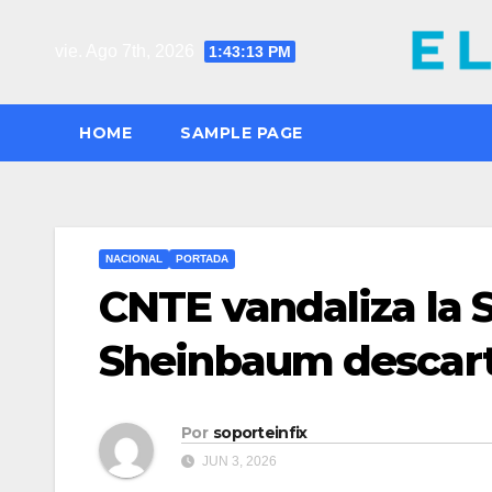
Saltar
al
vie. Ago 7th, 2026
1:43:14 PM
contenido
HOME
SAMPLE PAGE
NACIONAL
PORTADA
CNTE vandaliza la 
Sheinbaum descart
Por
soporteinfix
JUN 3, 2026