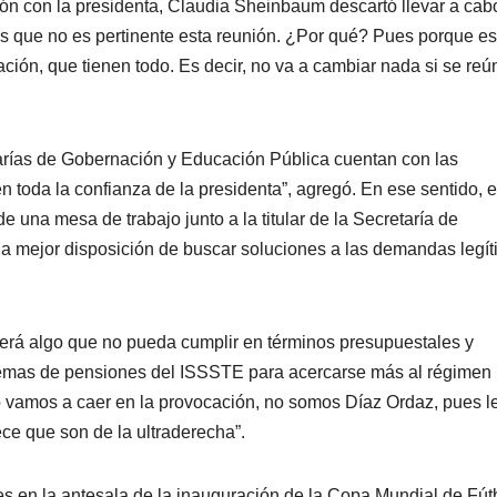
ón con la presidenta, Claudia Sheinbaum descartó llevar a cab
 que no es pertinente esta reunión. ¿Por qué? Pues porque es
ción, que tienen todo. Es decir, no va a cambiar nada si se re
tarías de Gobernación y Educación Pública cuentan con las
n toda la confianza de la presidenta”, agregó. En ese sentido, e
de una mesa de trabajo junto a la titular de la Secretaría de
a mejor disposición de buscar soluciones a las demandas legí
erá algo que no pueda cumplir en términos presupuestales y
uemas de pensiones del ISSSTE para acercarse más al régimen
No vamos a caer en la provocación, no somos Díaz Ordaz, pues l
ce que son de la ultraderecha”.
 en la antesala de la inauguración de la Copa Mundial de Fút