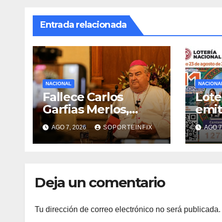
Entrada relacionada
NACIONAL
NACIONA
Fallece Carlos
Lote
Garfias Merlos,
emit
arzobispo emérito
cent
AGO 7, 2026
SOPORTEINFIX
AGO 7
de Morelia
Asoc
Scou
Deja un comentario
Tu dirección de correo electrónico no será publicada.