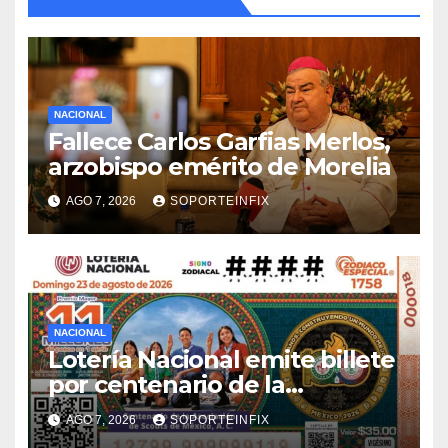
NACIONAL
Fallece Carlos Garfias Merlos,
arzobispo emérito de Morelia
AGO 7, 2026
SOPORTEINFIX
NACIONAL
Lotería Nacional emite billete
por centenario de la
Asociación de Scouts en
AGO 7, 2026
SOPORTEINFIX
México