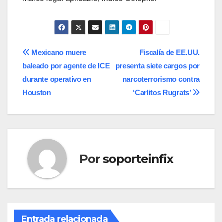
Navegación
Mexicano muere
Fiscalía de EE.UU.
baleado por agente de ICE
presenta siete cargos por
de
durante operativo en
narcoterrorismo contra
entradas
Houston
‘Carlitos Rugrats’
Por
soporteinfix
Entrada relacionada