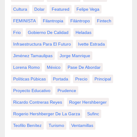
Cultura
Dolar
Featured
Felipe Vega
FEMINISTA
Filantropia
Filántropo
Fintech
Frio
Gobierno De Calidad
Heladas
Infraestructura Para El Futuro
Ivette Estrada
Jiménez Tamaulipas
Jorge Manrique
Lorena Romo
México
Pase De Abordar
Políticas Púbicas
Portada
Precio
Principal
Proyecto Educativo
Prudence
Ricardo Contreras Reyes
Roger Hershberger
Rogerio Hershberger De La Garza
Sufinc
Teofilo Benítez
Turismo
Ventamillas