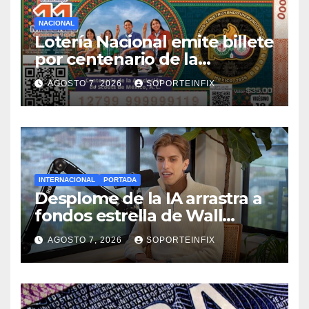
NACIONAL
Lotería Nacional emite billete
por centenario de la
Asociación de Scouts en
AGOSTO 7, 2026
SOPORTEINFIX
México
INTERNACIONAL
PORTADA
Desplome de la IA arrastra a
fondos estrella de Wall
Street
AGOSTO 7, 2026
SOPORTEINFIX