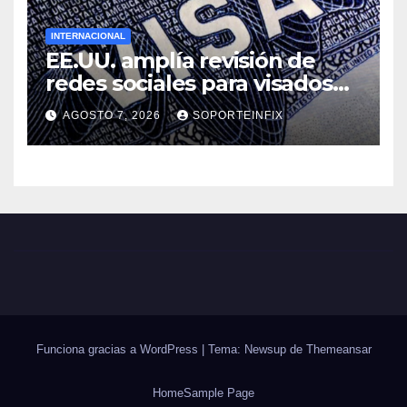
INTERNACIONAL
EE.UU. amplía revisión de
redes sociales para visados
de periodistas y ciertos
AGOSTO 7, 2026
SOPORTEINFIX
ciudadanos de México y
Canadá
Funciona gracias a WordPress
|
Tema: Newsup de
Themeansar
Home
Sample Page