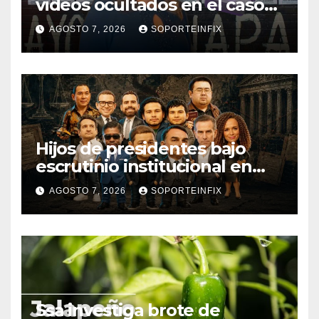
videos ocultados en el caso
Ayotzinapa como estrategia
AGOSTO 7, 2026
SOPORTEINFIX
de encubrimiento
Hijos de presidentes bajo
escrutinio institucional en
Brasil, Guinea Ecuatorial,
AGOSTO 7, 2026
SOPORTEINFIX
Angola y Estados Unidos
Ssa investiga brote de