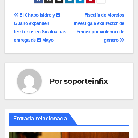
Navegación
El Chapo Isidro y El
Fiscalía de Morelos
Guano expanden
investiga a exdirector de
de
territorios en Sinaloa tras
Pemex por violencia de
entradas
entrega de El Mayo
género
Por
soporteinfix
Entrada relacionada