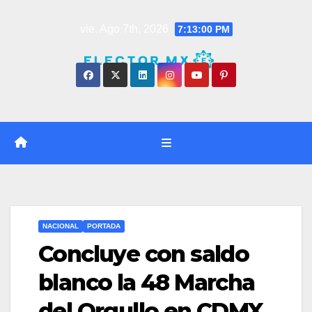
Saltar
vie. Ago 7th, 2026
7:13:00 PM
al
contenido
NACIONAL
PORTADA
Concluye con saldo
blanco la 48 Marcha
del Orgullo en CDMX