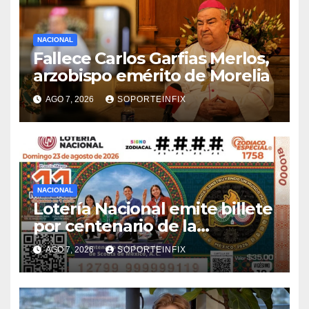
NACIONAL
Fallece Carlos Garfias Merlos,
arzobispo emérito de Morelia
AGO 7, 2026
SOPORTEINFIX
NACIONAL
Lotería Nacional emite billete
por centenario de la
Asociación de Scouts en
AGO 7, 2026
SOPORTEINFIX
México