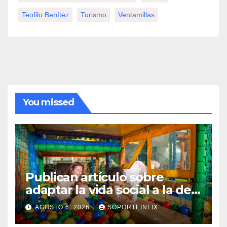
Teofilo Benítez
Turismo
Ventamillas
You missed
Publican artículo sobre
adaptar la vida social a la de
los hijos
AGOSTO 6, 2026
SOPORTEINFIX