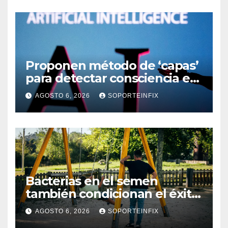
Proponen método de ‘capas’
para detectar consciencia en
humanos e ingenios
AGOSTO 6, 2026
SOPORTEINFIX
artificiales
Bacterias en el semen
también condicionan el éxito
del embarazo: estudio
AGOSTO 6, 2026
SOPORTEINFIX
cambia el foco al microbioma