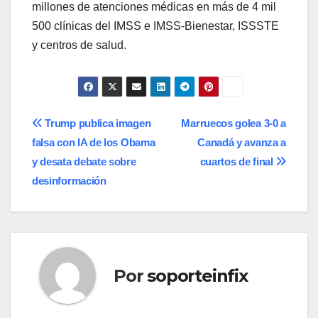
millones de atenciones médicas en más de 4 mil
500 clínicas del IMSS e IMSS-Bienestar, ISSSTE
y centros de salud.
Navegación
Trump publica imagen
Marruecos golea 3-0 a
falsa con IA de los Obama
Canadá y avanza a
de
y desata debate sobre
cuartos de final
entradas
desinformación
Por
soporteinfix