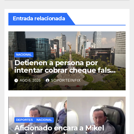
Entrada relacionada
NACIONAL
Detienen a persona por
intentar cobrar cheque falso
de 420,000 pesos en CDMX
AGO 6, 2026
SOPORTEINFIX
DEPORTES
NACIONAL
Aficionado encara a Mikel