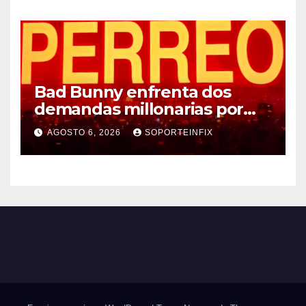
seminal
Bad Bunny enfrenta dos
demandas millonarias por
uso no consentido de voces
AGOSTO 6, 2026
SOPORTEINFIX
femeninas