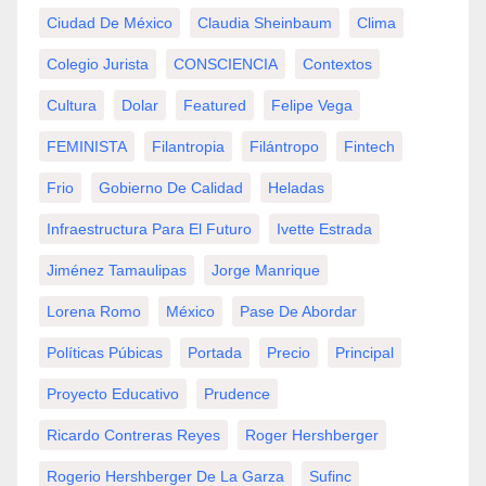
Ciudad De México
Claudia Sheinbaum
Clima
Colegio Jurista
CONSCIENCIA
Contextos
Cultura
Dolar
Featured
Felipe Vega
FEMINISTA
Filantropia
Filántropo
Fintech
Frio
Gobierno De Calidad
Heladas
Infraestructura Para El Futuro
Ivette Estrada
Jiménez Tamaulipas
Jorge Manrique
Lorena Romo
México
Pase De Abordar
Políticas Púbicas
Portada
Precio
Principal
Proyecto Educativo
Prudence
Ricardo Contreras Reyes
Roger Hershberger
Rogerio Hershberger De La Garza
Sufinc