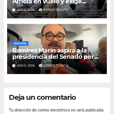
Arriola en vuelo y exige
regreso del ascenso
AGO 6, 2026
SOPORTEINFIX
NACIONAL
Ramírez Marín aspira a la
presidencia del Senado pero
respeta decisión de Morena
AGO 6, 2026
SOPORTEINFIX
Deja un comentario
Tu dirección de correo electrónico no será publicada.