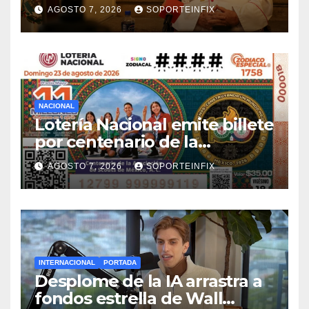
AGOSTO 7, 2026
SOPORTEINFIX
NACIONAL
Lotería Nacional emite billete
por centenario de la
Asociación de Scouts en
AGOSTO 7, 2026
SOPORTEINFIX
México
INTERNACIONAL
PORTADA
Desplome de la IA arrastra a
fondos estrella de Wall