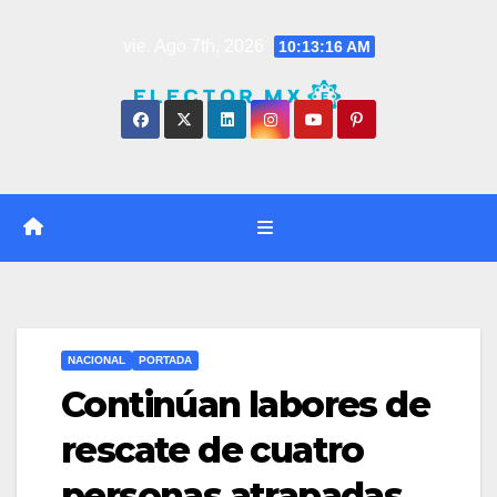
Saltar
vie. Ago 7th, 2026
10:13:17 AM
al
contenido
NACIONAL
PORTADA
Continúan labores de
rescate de cuatro
personas atrapadas