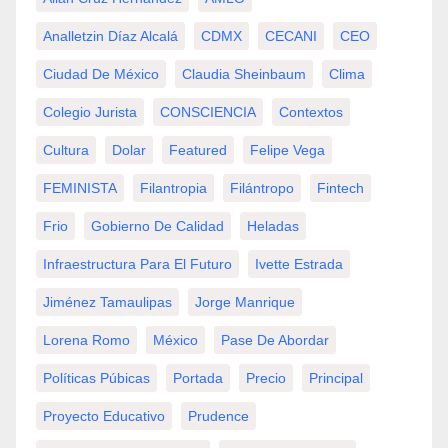
Analletzin Díaz Alcalá
CDMX
CECANI
CEO
Ciudad De México
Claudia Sheinbaum
Clima
Colegio Jurista
CONSCIENCIA
Contextos
Cultura
Dolar
Featured
Felipe Vega
FEMINISTA
Filantropia
Filántropo
Fintech
Frio
Gobierno De Calidad
Heladas
Infraestructura Para El Futuro
Ivette Estrada
Jiménez Tamaulipas
Jorge Manrique
Lorena Romo
México
Pase De Abordar
Políticas Púbicas
Portada
Precio
Principal
Proyecto Educativo
Prudence