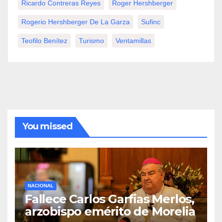
Ricardo Contreras Reyes
Roger Hershberger
Rogerio Hershberger De La Garza
Sufinc
Teofilo Benítez
Turismo
Ventamillas
You missed
NACIONAL
Fallece Carlos Garfias Merlos,
arzobispo emérito de Morelia