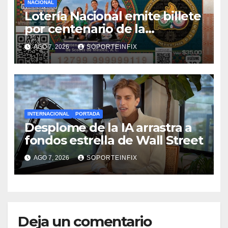
NACIONAL
Lotería Nacional emite billete
por centenario de la
Asociación de Scouts en
AGO 7, 2026
SOPORTEINFIX
México
INTERNACIONAL
PORTADA
Desplome de la IA arrastra a
fondos estrella de Wall Street
AGO 7, 2026
SOPORTEINFIX
Deja un comentario