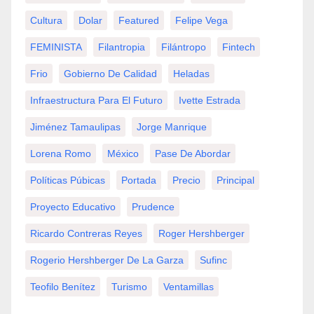
Cultura
Dolar
Featured
Felipe Vega
FEMINISTA
Filantropia
Filántropo
Fintech
Frio
Gobierno De Calidad
Heladas
Infraestructura Para El Futuro
Ivette Estrada
Jiménez Tamaulipas
Jorge Manrique
Lorena Romo
México
Pase De Abordar
Políticas Púbicas
Portada
Precio
Principal
Proyecto Educativo
Prudence
Ricardo Contreras Reyes
Roger Hershberger
Rogerio Hershberger De La Garza
Sufinc
Teofilo Benítez
Turismo
Ventamillas