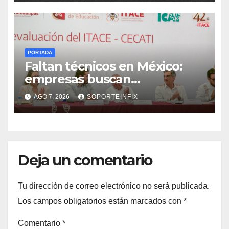
PORTADA
Faltan técnicos en México:
empresas buscan
trabajadores antes de que
AGO 7, 2026
SOPORTEINFIX
terminen de capacitarse
Deja un comentario
Tu dirección de correo electrónico no será publicada.
Los campos obligatorios están marcados con
*
Comentario
*