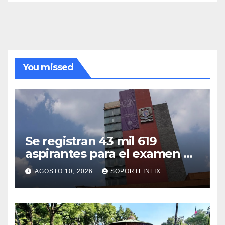
You missed
Se registran 43 mil 619
aspirantes para el examen de
ingreso a la UNAM
AGOSTO 10, 2026
SOPORTEINFIX