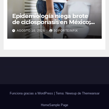
Epidemiología niega brote
de ciclosporiasis en México;
reporta 33 casos
AGOSTO 10, 2026
SOPORTEINFIX
Funciona gracias a WordPress
|
Tema: Newsup de
Themeansar
Home
Sample Page