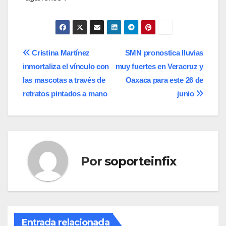
Navegación
Cristina Martínez
SMN pronostica lluvias
inmortaliza el vínculo con
muy fuertes en Veracruz y
de
las mascotas a través de
Oaxaca para este 26 de
entradas
retratos pintados a mano
junio
Por
soporteinfix
Entrada relacionada