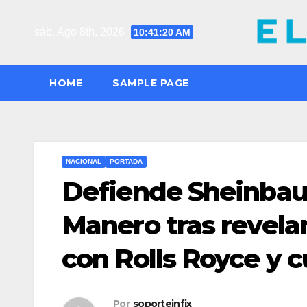
Saltar
al
sáb. Ago 8th, 2026
10:41:22 AM
contenido
HOME
SAMPLE PAGE
NACIONAL
PORTADA
Defiende Sheinbau
Manero tras revela
con Rolls Royce y c
Por
soporteinfix