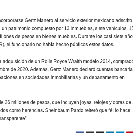
ncorporarse Gertz Manero al servicio exterior mexicano adscrito 
a un patrimonio compuesto por 13 inmuebles, siete vehículos, 1
illones de pesos en bienes muebles. Durante los casi siete añ
), el funcionario no había hecho públicos estos datos.
 la adquisición de un Rolls Royce Wraith modelo 2014, comprado
embre de 2020. Además, Gertz Manero declaró cuentas bancaria
paciones en sociedades inmobiliarias y un departamento en
26 millones de pesos, que incluyen joyas, relojes y obras de a
enidos como herencias. Sheinbaum Pardo reiteró que “él lo hace
transparente”.