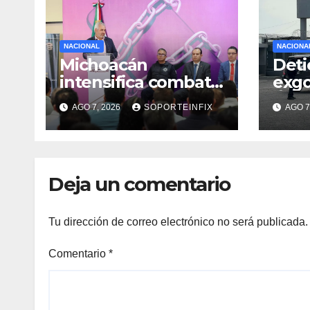
NACIONAL
NACIONA
Michoacán
Deti
intensifica combate
exg
a la extorsión en
Ánge
AGO 7, 2026
SOPORTEINFIX
AGO 7
zona aguacatera y
obst
Tierra Caliente
justi
Ayot
Deja un comentario
Tu dirección de correo electrónico no será publicada.
Comentario
*