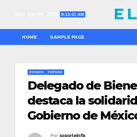
Saltar
al
dom. Ago 9th, 2026
9:13:03 AM
contenido
HOME
SAMPLE PAGE
ESTADOS
PORTADA
Delegado de Biene
destaca la solidar
Gobierno de México
Por
soporteinfix