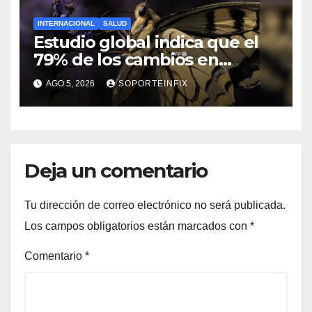
INTERNACIONAL
SALUD
Estudio global indica que el
79% de los cambios en
hábitat de mariposas se
AGO 5, 2026
SOPORTEINFIX
asocian al calentamiento
global
Deja un comentario
Tu dirección de correo electrónico no será publicada.
Los campos obligatorios están marcados con
*
Comentario
*