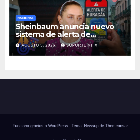
NACIONAL
Sheinbaum anuncia nuevo
sistema de alerta de
huracanes vía celular ante
AGOSTO 5, 2026
SOPORTEINFIX
temporada ciclónica intensa
Funciona gracias a WordPress
|
Tema: Newsup de
Themeansar