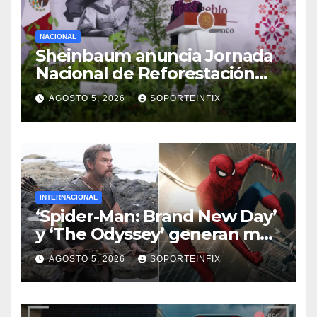
NACIONAL
Sheinbaum anuncia Jornada
Nacional de Reforestación
con meta de 6.6 millones de
AGOSTO 5, 2026
SOPORTEINFIX
plantas y árboles
INTERNACIONAL
‘Spider-Man: Brand New Day’
y ‘The Odyssey’ generan más
de 400 millones de dólares
AGOSTO 5, 2026
SOPORTEINFIX
en un fin de semana
histórico en EE. UU.