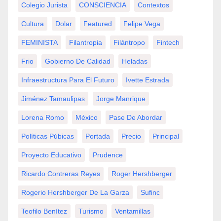
Colegio Jurista
CONSCIENCIA
Contextos
Cultura
Dolar
Featured
Felipe Vega
FEMINISTA
Filantropia
Filántropo
Fintech
Frio
Gobierno De Calidad
Heladas
Infraestructura Para El Futuro
Ivette Estrada
Jiménez Tamaulipas
Jorge Manrique
Lorena Romo
México
Pase De Abordar
Políticas Púbicas
Portada
Precio
Principal
Proyecto Educativo
Prudence
Ricardo Contreras Reyes
Roger Hershberger
Rogerio Hershberger De La Garza
Sufinc
Teofilo Benítez
Turismo
Ventamillas