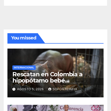
You missed
INTERNACIONAL
Rescatan en Colombia a
hipopótamo bebé
desnutrido, descendiente de
AGOSTO 5, 2026
SOPORTEINFIX
la colonia de Pablo Escobar