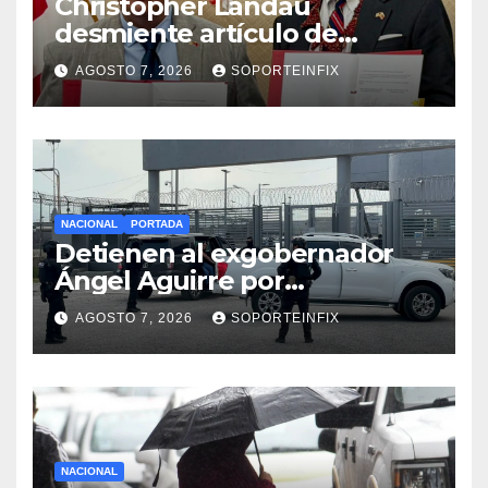
Christopher Landau
desmiente artículo de
Foreign Policy sobre visita a
AGOSTO 7, 2026
SOPORTEINFIX
Islas Salomón
NACIONAL
PORTADA
Detienen al exgobernador
Ángel Aguirre por
obstrucción de la justicia en
AGOSTO 7, 2026
SOPORTEINFIX
el caso Ayotzinapa
NACIONAL