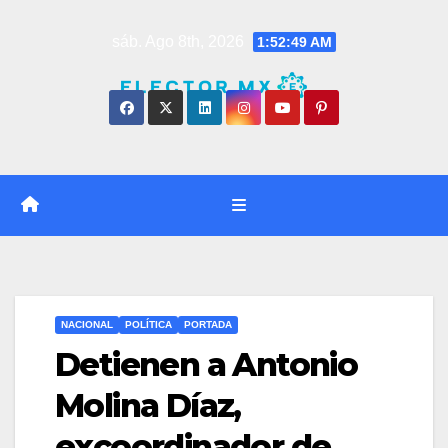
Saltar
sáb. Ago 8th, 2026
1:52:50 AM
al
contenido
NACIONAL
POLÍTICA
PORTADA
Detienen a Antonio
Molina Díaz,
excoordinador de