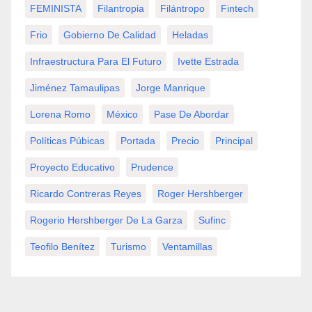
FEMINISTA
Filantropia
Filántropo
Fintech
Frio
Gobierno De Calidad
Heladas
Infraestructura Para El Futuro
Ivette Estrada
Jiménez Tamaulipas
Jorge Manrique
Lorena Romo
México
Pase De Abordar
Políticas Púbicas
Portada
Precio
Principal
Proyecto Educativo
Prudence
Ricardo Contreras Reyes
Roger Hershberger
Rogerio Hershberger De La Garza
Sufinc
Teofilo Benítez
Turismo
Ventamillas