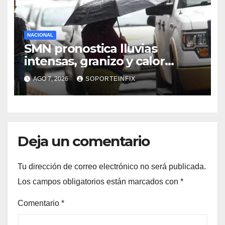
NACIONAL
SMN pronostica lluvias
intensas, granizo y calor
extremo para este 7 de
AGO 7, 2026
SOPORTEINFIX
agosto
Deja un comentario
Tu dirección de correo electrónico no será publicada.
Los campos obligatorios están marcados con
*
Comentario
*