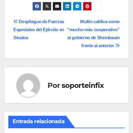
Navegación
Despliegue de Fuerzas
Mullin califica como
Especiales del Ejército en
“mucho más cooperativo”
de
Sinaloa
al gobierno de Sheinbaum
entradas
frente al anterior
Por
soporteinfix
Entrada relacionada