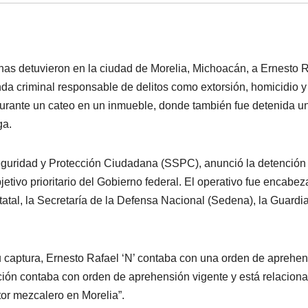
nas detuvieron en la ciudad de Morelia, Michoacán, a Ernesto 
anda criminal responsable de delitos como extorsión, homicidio y
o durante un cateo en un inmueble, donde también fue detenida u
ga.
Seguridad y Protección Ciudadana (SSPC), anunció la detención
etivo prioritario del Gobierno federal. El operativo fue encabe
statal, la Secretaría de la Defensa Nacional (Sedena), la Guardi
 captura, Ernesto Rafael ‘N’ contaba con una orden de aprehe
ción contaba con orden de aprehensión vigente y está relacion
tor mezcalero en Morelia”.