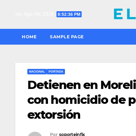
Saltar
al
vie. Ago 7th, 2026
8:52:37 PM
contenido
HOME
SAMPLE PAGE
NACIONAL
PORTADA
Detienen en Morelia 
con homicidio de p
extorsión
Por
soporteinfix