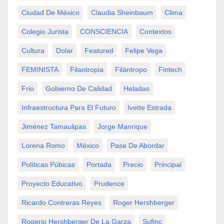
Ciudad De México
Claudia Sheinbaum
Clima
Colegio Jurista
CONSCIENCIA
Contextos
Cultura
Dolar
Featured
Felipe Vega
FEMINISTA
Filantropia
Filántropo
Fintech
Frio
Gobierno De Calidad
Heladas
Infraestructura Para El Futuro
Ivette Estrada
Jiménez Tamaulipas
Jorge Manrique
Lorena Romo
México
Pase De Abordar
Políticas Púbicas
Portada
Precio
Principal
Proyecto Educativo
Prudence
Ricardo Contreras Reyes
Roger Hershberger
Rogerio Hershberger De La Garza
Sufinc