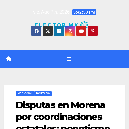
Saltar
vie. Ago 7th, 2026
5:42:40 PM
al
contenido
NACIONAL
PORTADA
Disputas en Morena
por coordinaciones
estatales: nepotismo