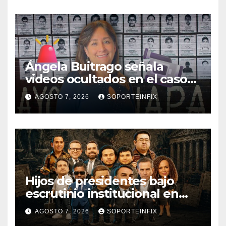
Ángela Buitrago señala
videos ocultados en el caso
Ayotzinapa como estrategia
AGOSTO 7, 2026
SOPORTEINFIX
de encubrimiento
Hijos de presidentes bajo
escrutinio institucional en
Brasil, Guinea Ecuatorial,
AGOSTO 7, 2026
SOPORTEINFIX
Angola y Estados Unidos