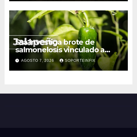
Ssa investiga brote de
salmonelosis vinculado a
chiles jalapeños de Nuevo
AGOSTO 7, 2026
SOPORTEINFIX
León y Sinaloa