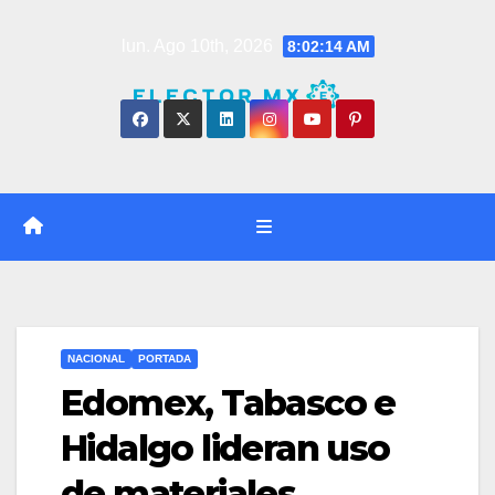
Saltar
lun. Ago 10th, 2026
8:02:15 AM
al
contenido
NACIONAL
PORTADA
Edomex, Tabasco e
Hidalgo lideran uso
de materiales