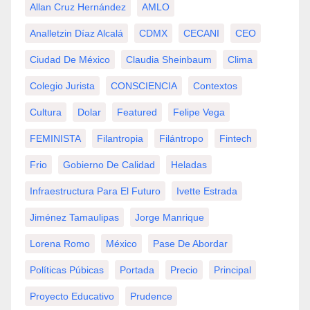
Allan Cruz Hernández
AMLO
Analletzin Díaz Alcalá
CDMX
CECANI
CEO
Ciudad De México
Claudia Sheinbaum
Clima
Colegio Jurista
CONSCIENCIA
Contextos
Cultura
Dolar
Featured
Felipe Vega
FEMINISTA
Filantropia
Filántropo
Fintech
Frio
Gobierno De Calidad
Heladas
Infraestructura Para El Futuro
Ivette Estrada
Jiménez Tamaulipas
Jorge Manrique
Lorena Romo
México
Pase De Abordar
Políticas Púbicas
Portada
Precio
Principal
Proyecto Educativo
Prudence