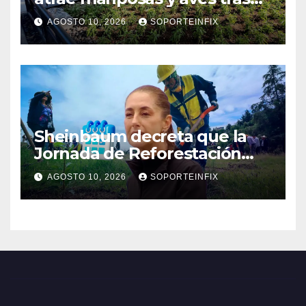
convertirse en espacio
AGOSTO 10, 2026
SOPORTEINFIX
polinizador
Sheinbaum decreta que la
Jornada de Reforestación
sea cada segundo domingo
AGOSTO 10, 2026
SOPORTEINFIX
de agosto