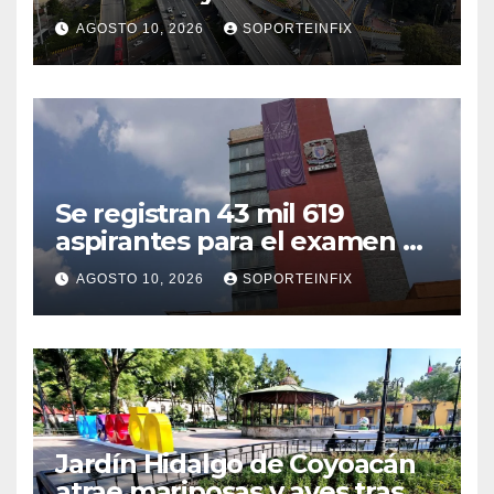
desde el barrio
AGOSTO 10, 2026
SOPORTEINFIX
Se registran 43 mil 619
aspirantes para el examen de
ingreso a la UNAM
AGOSTO 10, 2026
SOPORTEINFIX
Jardín Hidalgo de Coyoacán
atrae mariposas y aves tras