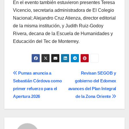
En el evento también estuvieron presentes Teresa
Vicencio, secretaria administradora de El Colegio
Nacional; Alejandro Cruz Atienza, director editorial
de la misma institución, y Judith Ruiz-Godoy
Rivera, decana de la Escuela de Humanidades y
Educación del Tec de Monterrey.
Navegación
Pumas anuncia a
Revisan SEGOB y
Sebastián Córdova como
gobierno del Edomex
de
primer refuerzo para el
avances del Plan Integral
entradas
Apertura 2026
de la Zona Oriente