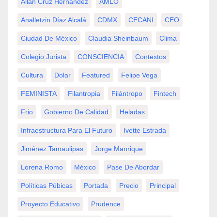
Allan Cruz Hernández
AMLO
Analletzin Díaz Alcalá
CDMX
CECANI
CEO
Ciudad De México
Claudia Sheinbaum
Clima
Colegio Jurista
CONSCIENCIA
Contextos
Cultura
Dolar
Featured
Felipe Vega
FEMINISTA
Filantropia
Filántropo
Fintech
Frio
Gobierno De Calidad
Heladas
Infraestructura Para El Futuro
Ivette Estrada
Jiménez Tamaulipas
Jorge Manrique
Lorena Romo
México
Pase De Abordar
Políticas Púbicas
Portada
Precio
Principal
Proyecto Educativo
Prudence