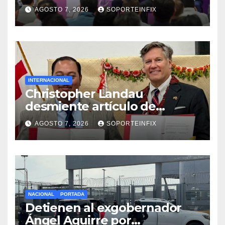
zona aguacatera y Tierra
AGOSTO 7, 2026
SOPORTEINFIX
Caliente
INTERNACIONAL
Christopher Landau
desmiente artículo de
Foreign Policy sobre visita a
AGOSTO 7, 2026
SOPORTEINFIX
Islas Salomón
NACIONAL
PORTADA
Detienen al exgobernador
Ángel Aguirre por