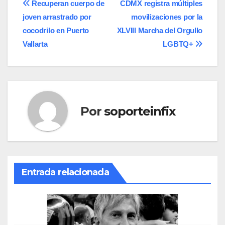
Navegación
Recuperan cuerpo de
CDMX registra múltiples
joven arrastrado por
movilizaciones por la
de
cocodrilo en Puerto
XLVIII Marcha del Orgullo
entradas
Vallarta
LGBTQ+
Por
soporteinfix
Entrada relacionada