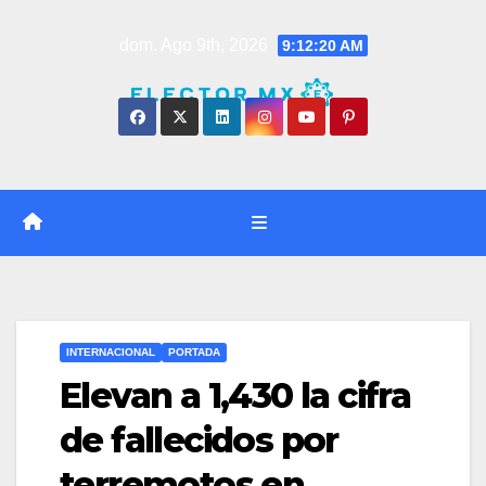
Saltar
dom. Ago 9th, 2026
9:12:21 AM
al
contenido
INTERNACIONAL
PORTADA
Elevan a 1,430 la cifra
de fallecidos por
terremotos en