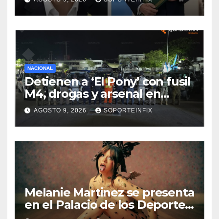
NACIONAL
Detienen a ‘El Pony’ con fusil
M4, drogas y arsenal en
carretera de Tabasco
AGOSTO 9, 2026
SOPORTEINFIX
Melanie Martinez se presenta
en el Palacio de los Deportes
con ‘Hades: The Sacrifice