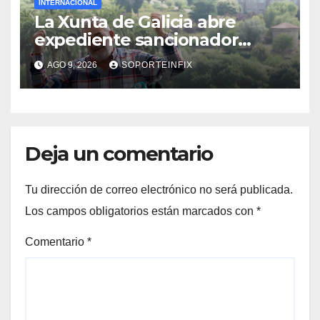
INTERNACIONAL
La Xunta de Galicia abre
expediente sancionador
contra el tour del
AGO 9, 2026
SOPORTEINFIX
exnarcotraficante Laureano
Oubiña
Deja un comentario
Tu dirección de correo electrónico no será publicada.
Los campos obligatorios están marcados con
*
Comentario
*