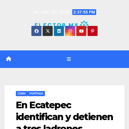
Saltar
vie. Ago 7th, 2026
2:37:56 PM
al
contenido
CDMX
PORTADA
En Ecatepec
identifican y detienen
a tres ladrones