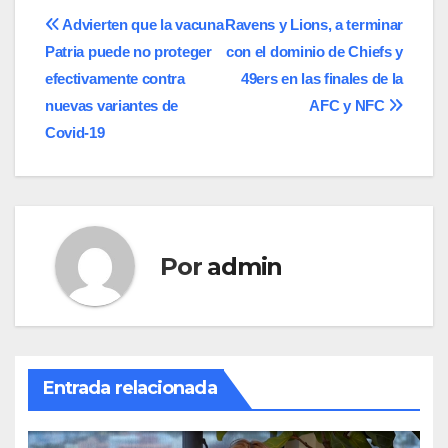
Navegación
Advierten que la vacuna
Ravens y Lions, a terminar
Patria puede no proteger
con el dominio de Chiefs y
de
efectivamente contra
49ers en las finales de la
entradas
nuevas variantes de
AFC y NFC
Covid-19
Por
admin
Entrada relacionada