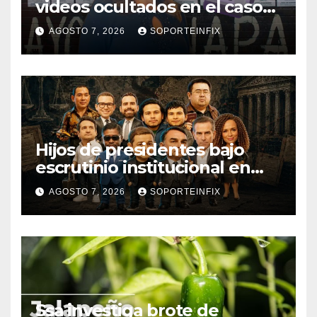
videos ocultados en el caso
Ayotzinapa como estrategia
AGOSTO 7, 2026
SOPORTEINFIX
de encubrimiento
Hijos de presidentes bajo
escrutinio institucional en
Brasil, Guinea Ecuatorial,
AGOSTO 7, 2026
SOPORTEINFIX
Angola y Estados Unidos
Ssa investiga brote de