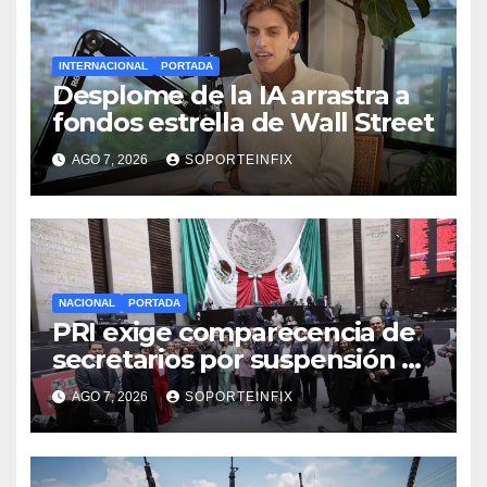
INTERNACIONAL
PORTADA
Desplome de la IA arrastra a
fondos estrella de Wall Street
AGO 7, 2026
SOPORTEINFIX
NACIONAL
PORTADA
PRI exige comparecencia de
secretarios por suspensión de
aguacate; Monreal llama a
AGO 7, 2026
SOPORTEINFIX
cerrar filas