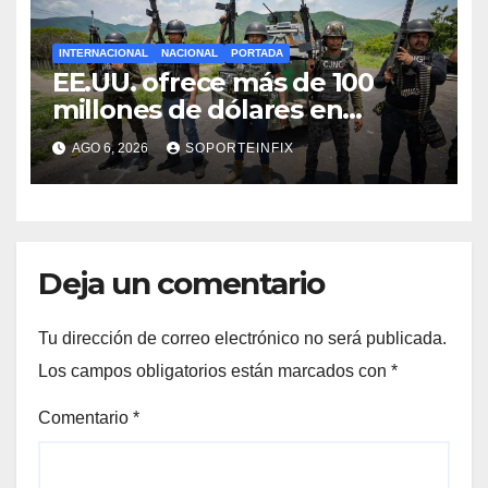
INTERNACIONAL
NACIONAL
PORTADA
EE.UU. ofrece más de 100
millones de dólares en
recompensas por líderes del
AGO 6, 2026
SOPORTEINFIX
CJNG
Deja un comentario
Tu dirección de correo electrónico no será publicada.
Los campos obligatorios están marcados con
*
Comentario
*