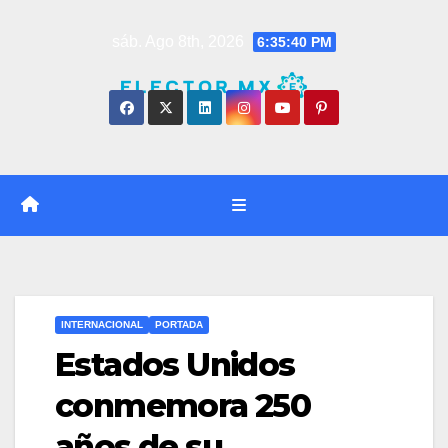
Saltar
sáb. Ago 8th, 2026
6:35:40 PM
al
contenido
INTERNACIONAL
PORTADA
Estados Unidos
conmemora 250
años de su