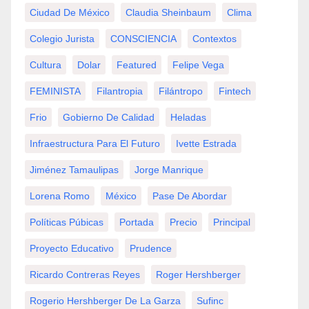
Ciudad De México
Claudia Sheinbaum
Clima
Colegio Jurista
CONSCIENCIA
Contextos
Cultura
Dolar
Featured
Felipe Vega
FEMINISTA
Filantropia
Filántropo
Fintech
Frio
Gobierno De Calidad
Heladas
Infraestructura Para El Futuro
Ivette Estrada
Jiménez Tamaulipas
Jorge Manrique
Lorena Romo
México
Pase De Abordar
Políticas Púbicas
Portada
Precio
Principal
Proyecto Educativo
Prudence
Ricardo Contreras Reyes
Roger Hershberger
Rogerio Hershberger De La Garza
Sufinc