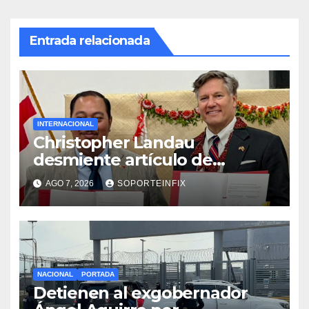
Entrada relacionada
INTERNACIONAL
Christopher Landau
desmiente artículo de
Foreign Policy sobre visita a
AGO 7, 2026
SOPORTEINFIX
Islas Salomón
NACIONAL
PORTADA
Detienen al exgobernador