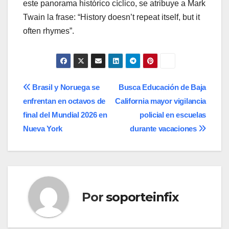
este panorama histórico cíclico, se atribuye a Mark
Twain la frase: “History doesn’t repeat itself, but it
often rhymes”.
Navegación
Brasil y Noruega se
Busca Educación de Baja
enfrentan en octavos de
California mayor vigilancia
de
final del Mundial 2026 en
policial en escuelas
entradas
Nueva York
durante vacaciones
Por
soporteinfix