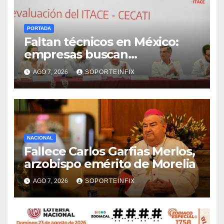
PORTADA
Faltan técnicos en México:
empresas buscan
trabajadores antes de que
AGO 7, 2026
SOPORTEINFIX
terminen de capacitarse
NACIONAL
Fallece Carlos Garfias Merlos,
arzobispo emérito de Morelia
AGO 7, 2026
SOPORTEINFIX