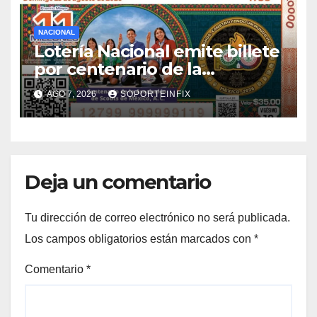
NACIONAL
Lotería Nacional emite billete
por centenario de la
Asociación de Scouts en
AGO 7, 2026
SOPORTEINFIX
México
Deja un comentario
Tu dirección de correo electrónico no será publicada.
Los campos obligatorios están marcados con
*
Comentario
*