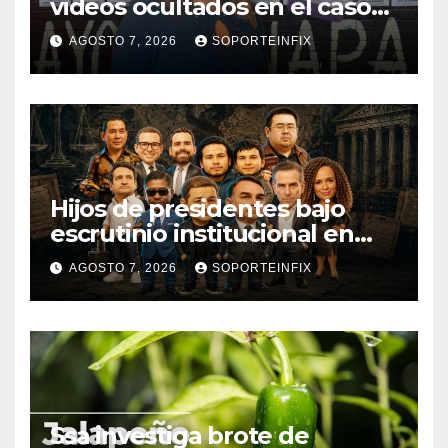
videos ocultados en el caso
Ayotzinapa como estrategia
AGOSTO 7, 2026
SOPORTEINFIX
de encubrimiento
Hijos de presidentes bajo
escrutinio institucional en
Brasil, Guinea Ecuatorial,
AGOSTO 7, 2026
SOPORTEINFIX
Angola y Estados Unidos
Ssa investiga brote de