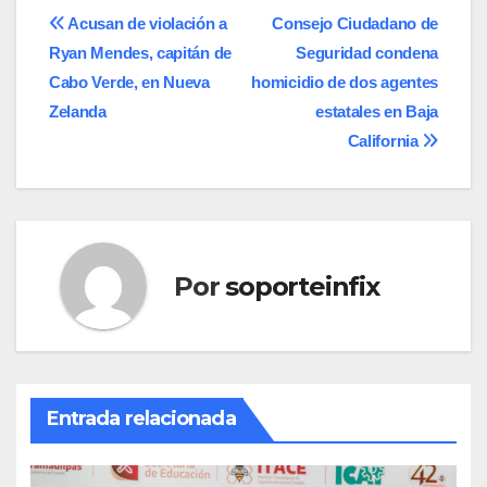
Navegación
Acusan de violación a
Consejo Ciudadano de
Ryan Mendes, capitán de
Seguridad condena
de
Cabo Verde, en Nueva
homicidio de dos agentes
entradas
Zelanda
estatales en Baja
California
Por
soporteinfix
Entrada relacionada