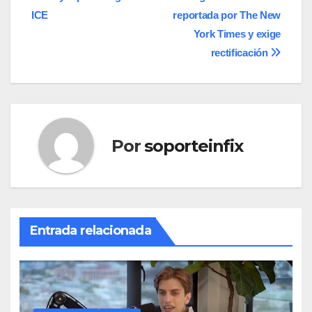
de
ICE
reportada por The New
entradas
York Times y exige
rectificación
Por
soporteinfix
Entrada relacionada