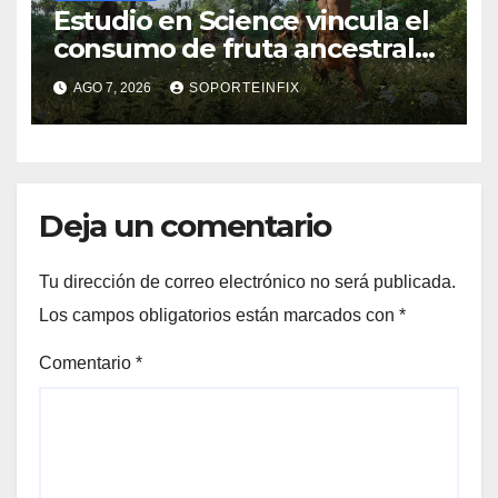
Estudio en Science vincula el
consumo de fruta ancestral
con la evolución del cerebro
AGO 7, 2026
SOPORTEINFIX
humano
Deja un comentario
Tu dirección de correo electrónico no será publicada.
Los campos obligatorios están marcados con
*
Comentario
*