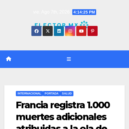
Saltar
vie. Ago 7th, 2026
4:14:26 PM
al
contenido
INTERNACIONAL
PORTADA
SALUD
Francia registra 1.000
muertes adicionales
atribuidas a la ola de