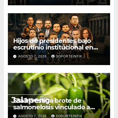
de encubrimiento
Hijos de presidentes bajo
escrutinio institucional en
Brasil, Guinea Ecuatorial,
AGOSTO 7, 2026
SOPORTEINFIX
Angola y Estados Unidos
Ssa investiga brote de
salmonelosis vinculado a
chiles jalapeños de Nuevo
AGOSTO 7, 2026
SOPORTEINFIX