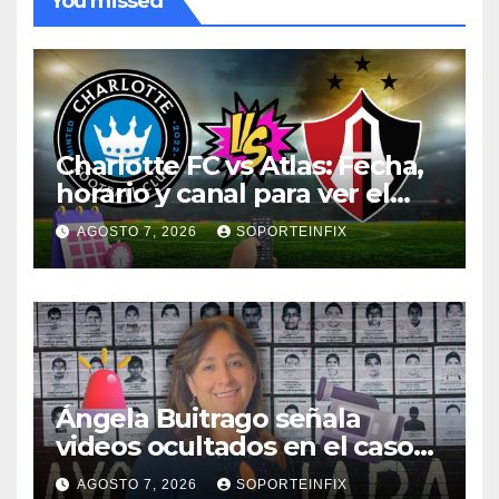
You missed
Charlotte FC vs Atlas: Fecha,
horario y canal para ver el
partido de la Leagues Cup
AGOSTO 7, 2026
SOPORTEINFIX
2026
Ángela Buitrago señala
videos ocultados en el caso
Ayotzinapa como estrategia
AGOSTO 7, 2026
SOPORTEINFIX