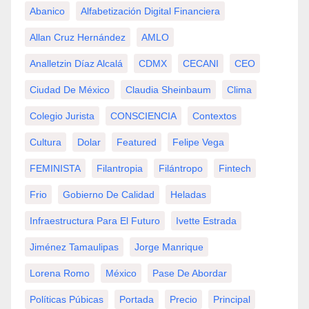
Abanico
Alfabetización Digital Financiera
Allan Cruz Hernández
AMLO
Analletzin Díaz Alcalá
CDMX
CECANI
CEO
Ciudad De México
Claudia Sheinbaum
Clima
Colegio Jurista
CONSCIENCIA
Contextos
Cultura
Dolar
Featured
Felipe Vega
FEMINISTA
Filantropia
Filántropo
Fintech
Frio
Gobierno De Calidad
Heladas
Infraestructura Para El Futuro
Ivette Estrada
Jiménez Tamaulipas
Jorge Manrique
Lorena Romo
México
Pase De Abordar
Políticas Púbicas
Portada
Precio
Principal