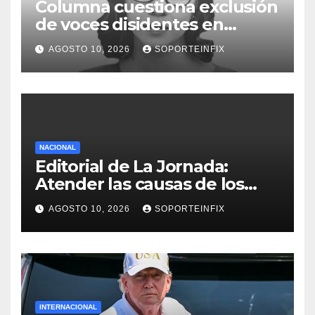
Columna cuestiona exclusión
de voces disidentes en
debate sobre fracking
AGOSTO 10, 2026
SOPORTEINFIX
NACIONAL
Editorial de La Jornada:
Atender las causas de los
problemas en la Cuarta
AGOSTO 10, 2026
SOPORTEINFIX
Transformación
INTERNACIONAL