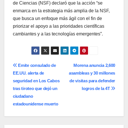
de Ciencias (NSF) declaró que la acción “se
enmarca en la estrategia más amplia de la NSF,
que busca un enfoque más ágil con el fin de
priorizar el apoyo a las prioridades científicas
cambiantes y a las tecnologías emergentes”.
Navegación
Emite consulado de
Morena anuncia 2,600
EE.UU. alerta de
asambleas y 30 millones
de
seguridad en Los Cabos
de visitas para defender
entradas
tras tiroteo que dejó un
logros de la 4T
ciudadano
estadounidense muerto