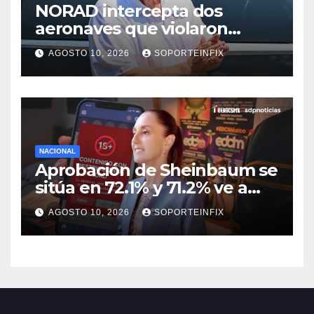
NORAD intercepta dos
aeronaves que violaron
espacio aéreo restringido en
AGOSTO 10, 2026
SOPORTEINFIX
Bedminster
NACIONAL
Aprobación de Sheinbaum se
sitúa en 72.1% y 71.2% ve a
padres como principales
AGOSTO 10, 2026
SOPORTEINFIX
responsables de menores en
redes