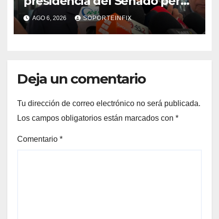
presidencia del Senado pero
respeta decisión de Morena
AGO 6, 2026
SOPORTEINFIX
Deja un comentario
Tu dirección de correo electrónico no será publicada.
Los campos obligatorios están marcados con
*
Comentario
*