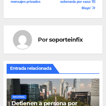
entradas
mensajes privados
soberanía por caso ‘El
Mayo’
Por
soporteinfix
Entrada relacionada
NACIONAL
Detienen a persona por