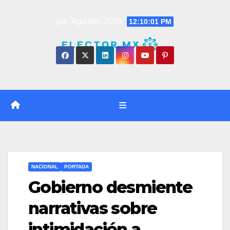
Saltar
jue. Ago 6th, 2026
12:10:02 PM
al
contenido
NACIONAL
PORTADA
Gobierno desmiente
narrativas sobre
intimidación a