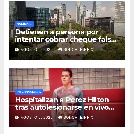
NACIONAL
Detienen a persona por
intentar cobrar cheque falso
de 420,000 pesos en CDMX
AGOSTO 6, 2026
SOPORTEINFIX
INTERNACIONAL
Hospitalizan a Perez Hilton
tras autolesionarse en vivo
por TikTok en Miami
AGOSTO 6, 2026
SOPORTEINFIX