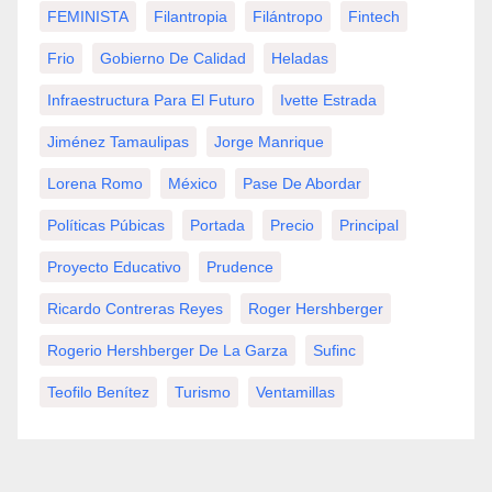
FEMINISTA
Filantropia
Filántropo
Fintech
Frio
Gobierno De Calidad
Heladas
Infraestructura Para El Futuro
Ivette Estrada
Jiménez Tamaulipas
Jorge Manrique
Lorena Romo
México
Pase De Abordar
Políticas Púbicas
Portada
Precio
Principal
Proyecto Educativo
Prudence
Ricardo Contreras Reyes
Roger Hershberger
Rogerio Hershberger De La Garza
Sufinc
Teofilo Benítez
Turismo
Ventamillas