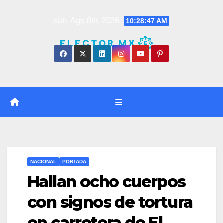
Saltar
sáb. Ago 8th, 2026
10:28:48 AM
al
contenido
NACIONAL
PORTADA
Hallan ocho cuerpos
con signos de tortura
en carretera de El