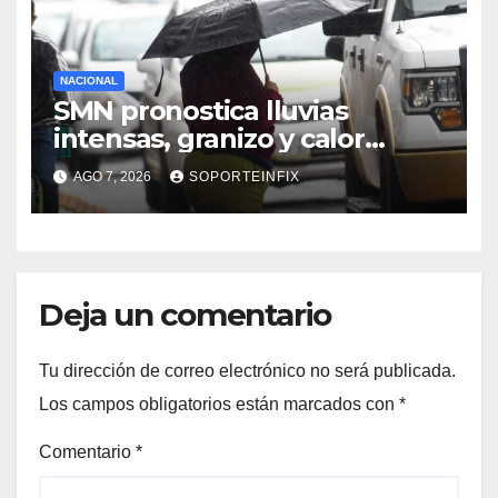
NACIONAL
SMN pronostica lluvias
intensas, granizo y calor
extremo para este 7 de
AGO 7, 2026
SOPORTEINFIX
agosto
Deja un comentario
Tu dirección de correo electrónico no será publicada.
Los campos obligatorios están marcados con
*
Comentario
*