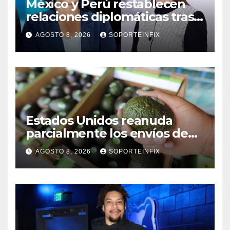
México y Perú restablecen
relaciones diplomáticas tras
cuatro años de
AGOSTO 8, 2026
SOPORTEINFIX
enfrentamientos
Estados Unidos reanuda
parcialmente los envíos de
aguacate desde México
AGOSTO 8, 2026
SOPORTEINFIX