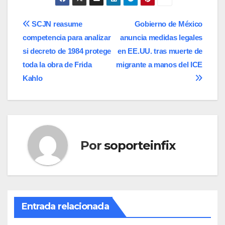
Navegación
SCJN reasume
Gobierno de México
competencia para analizar
anuncia medidas legales
de
si decreto de 1984 protege
en EE.UU. tras muerte de
entradas
toda la obra de Frida
migrante a manos del ICE
Kahlo
Por
soporteinfix
Entrada relacionada