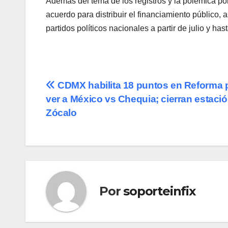
Además del tema de los registros y la polémica por 
acuerdo para distribuir el financiamiento público, a
partidos políticos nacionales a partir de julio y ha
Navegación
CDMX habilita 18 puntos en Reforma 
ver a México vs Chequia; cierran estaci
de
Zócalo
entradas
Por
soporteinfix