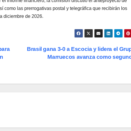
el informe financiero, la comisión discutió el anteproyecto de
sí como las prerrogativas postal y telegráfica que recibirán los
sta diciembre de 2026.
para
Brasil gana 3-0 a Escocia y lidera el Gru
ón
Marruecos avanza como segun