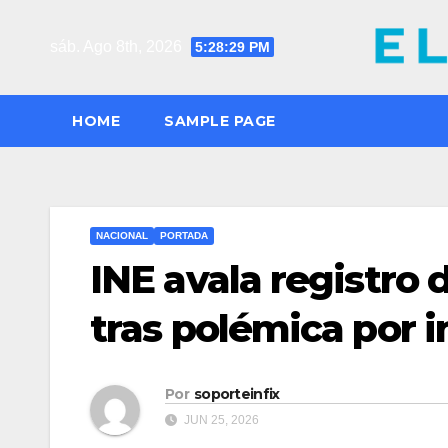
Saltar
al
sáb. Ago 8th, 2026
5:28:31 PM
contenido
HOME
SAMPLE PAGE
NACIONAL
PORTADA
INE avala registro 
tras polémica por i
Por
soporteinfix
JUN 25, 2026