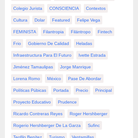
Colegio Jurista
CONSCIENCIA
Contextos
Cultura
Dolar
Featured
Felipe Vega
FEMINISTA
Filantropia
Filántropo
Fintech
Frio
Gobierno De Calidad
Heladas
Infraestructura Para El Futuro
Ivette Estrada
Jiménez Tamaulipas
Jorge Manrique
Lorena Romo
México
Pase De Abordar
Políticas Púbicas
Portada
Precio
Principal
Proyecto Educativo
Prudence
Ricardo Contreras Reyes
Roger Hershberger
Rogerio Hershberger De La Garza
Sufinc
Teofilo Benítez
Turismo
Ventamillas