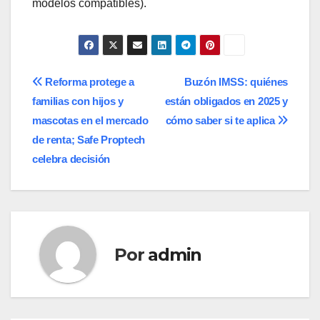
modelos compatibles).
Navegación
Reforma protege a
Buzón IMSS: quiénes
familias con hijos y
están obligados en 2025 y
de
mascotas en el mercado
cómo saber si te aplica
entradas
de renta; Safe Proptech
celebra decisión
Por
admin