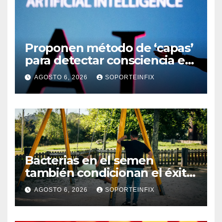
Proponen método de ‘capas’
para detectar consciencia en
humanos e ingenios
AGOSTO 6, 2026
SOPORTEINFIX
artificiales
Bacterias en el semen
también condicionan el éxito
del embarazo: estudio
AGOSTO 6, 2026
SOPORTEINFIX
cambia el foco al microbioma
seminal