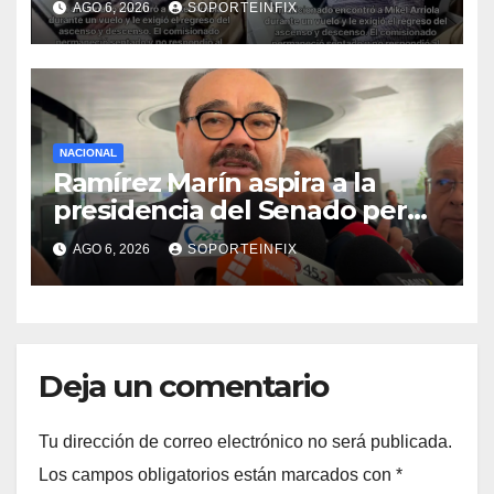
AGO 6, 2026
SOPORTEINFIX
NACIONAL
Ramírez Marín aspira a la
presidencia del Senado pero
respeta decisión de Morena
AGO 6, 2026
SOPORTEINFIX
Deja un comentario
Tu dirección de correo electrónico no será publicada.
Los campos obligatorios están marcados con
*