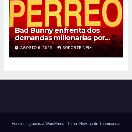
Bad Bunny enfrenta dos
demandas millonarias por
uso no consentido de voces
AGOSTO 6, 2026
SOPORTEINFIX
femeninas
Funciona gracias a WordPress
|
Tema: Newsup de
Themeansar