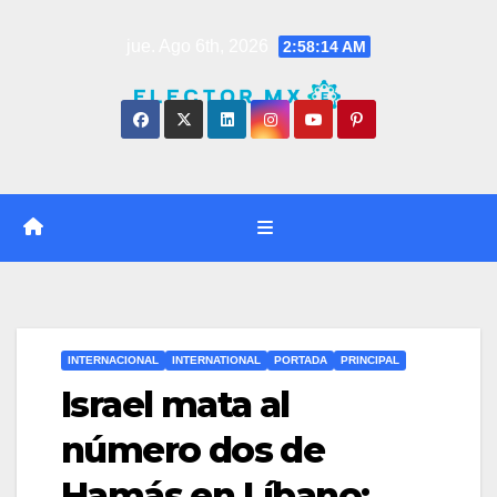
Saltar
jue. Ago 6th, 2026
2:58:15 AM
al
contenido
INTERNACIONAL
INTERNATIONAL
PORTADA
PRINCIPAL
Israel mata al
número dos de
Hamás en Líbano;