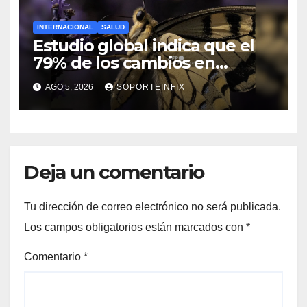
INTERNACIONAL
SALUD
Estudio global indica que el
79% de los cambios en
hábitat de mariposas se
AGO 5, 2026
SOPORTEINFIX
asocian al calentamiento
global
Deja un comentario
Tu dirección de correo electrónico no será publicada.
Los campos obligatorios están marcados con
*
Comentario
*