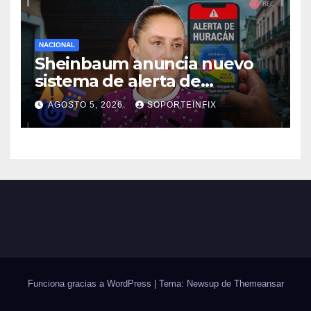
NACIONAL
Sheinbaum anuncia nuevo
sistema de alerta de
huracanes vía celular ante
AGOSTO 5, 2026
SOPORTEINFIX
temporada ciclónica intensa
Funciona gracias a WordPress
|
Tema: Newsup de
Themeansar