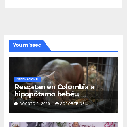
You missed
INTERNACIONAL
Rescatan en Colombia a
hipopótamo bebé
desnutrido, descendiente de
AGOSTO 5, 2026
SOPORTEINFIX
la colonia de Pablo Escobar