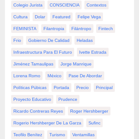
Colegio Jurista
CONSCIENCIA
Contextos
Cultura
Dolar
Featured
Felipe Vega
FEMINISTA
Filantropia
Filántropo
Fintech
Frio
Gobierno De Calidad
Heladas
Infraestructura Para El Futuro
Ivette Estrada
Jiménez Tamaulipas
Jorge Manrique
Lorena Romo
México
Pase De Abordar
Políticas Púbicas
Portada
Precio
Principal
Proyecto Educativo
Prudence
Ricardo Contreras Reyes
Roger Hershberger
Rogerio Hershberger De La Garza
Sufinc
Teofilo Benítez
Turismo
Ventamillas