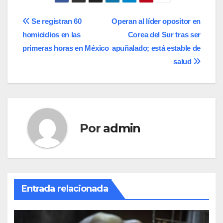
Navegación
Se registran 60
Operan al líder opositor en
homicidios en las
Corea del Sur tras ser
de
primeras horas en México
apuñalado; está estable de
entradas
salud
Por
admin
Entrada relacionada