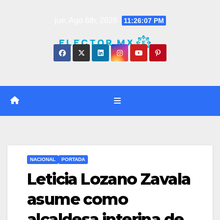
Saltar
jue. Ago 6th, 2026
11:26:08 PM
al
contenido
NACIONAL
PORTADA
Leticia Lozano Zavala
asume como
alcaldesa interina de