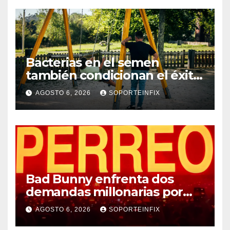
Bacterias en el semen
también condicionan el éxito
del embarazo: estudio
AGOSTO 6, 2026
SOPORTEINFIX
cambia el foco al microbioma
seminal
Bad Bunny enfrenta dos
demandas millonarias por
uso no consentido de voces
AGOSTO 6, 2026
SOPORTEINFIX
femeninas