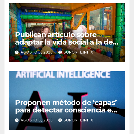
Publican artículo sobre
adaptar la vida social a la de
los hijos
AGOSTO 6, 2026
SOPORTEINFIX
Proponen método de ‘capas’
para detectar consciencia en
humanos e ingenios
AGOSTO 6, 2026
SOPORTEINFIX
artificiales