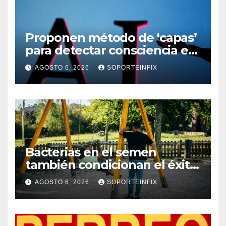
Proponen método de ‘capas’
para detectar consciencia en
humanos e ingenios
AGOSTO 6, 2026
SOPORTEINFIX
artificiales
Bacterias en el semen
también condicionan el éxito
del embarazo: estudio
AGOSTO 6, 2026
SOPORTEINFIX
cambia el foco al microbioma
seminal