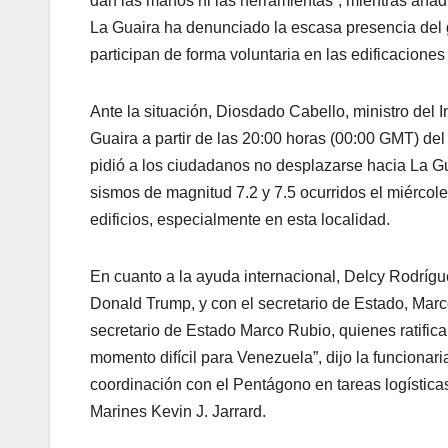
dan las manos ni las herramientas”, mientras añad
La Guaira ha denunciado la escasa presencia del g
participan de forma voluntaria en las edificaciones
Ante la situación, Diosdado Cabello, ministro del I
Guaira a partir de las 20:00 horas (00:00 GMT) del 
pidió a los ciudadanos no desplazarse hacia La Gu
sismos de magnitud 7.2 y 7.5 ocurridos el miércol
edificios, especialmente en esta localidad.
En cuanto a la ayuda internacional, Delcy Rodríg
Donald Trump, y con el secretario de Estado, Mar
secretario de Estado Marco Rubio, quienes ratific
momento difícil para Venezuela”, dijo la funciona
coordinación con el Pentágono en tareas logísticas
Marines Kevin J. Jarrard.