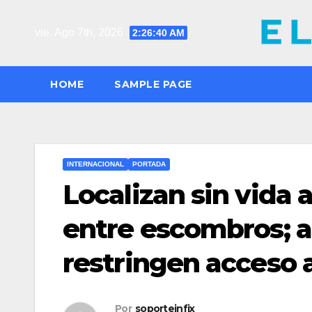
Saltar
al
vie. Ago 7th, 2026
2:26:42 AM
contenido
HOME
SAMPLE PAGE
INTERNACIONAL
PORTADA
Localizan sin vida 
entre escombros; a
restringen acceso 
Por
soporteinfix