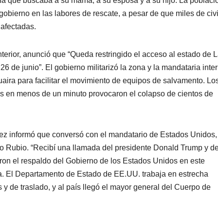
ía que buscaba a su mamá, a su esposa y a su hijo. La poblaci
obierno en las labores de rescate, a pesar de que miles de civ
 afectadas.
nterior, anunció que “Queda restringido el acceso al estado de 
26 de junio”. El gobierno militarizó la zona y la mandataria inte
aira para facilitar el movimiento de equipos de salvamento. Lo
es en menos de un minuto provocaron el colapso de cientos de
uez informó que conversó con el mandatario de Estados Unidos,
co Rubio. “Recibí una llamada del presidente Donald Trump y de
aron el respaldo del Gobierno de los Estados Unidos en este
ria. El Departamento de Estado de EE.UU. trabaja en estrecha
 y de traslado, y al país llegó el mayor general del Cuerpo de