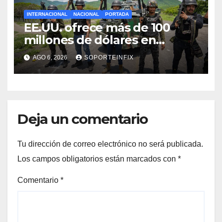
INTERNACIONAL
NACIONAL
PORTADA
EE.UU. ofrece más de 100
millones de dólares en
recompensas por líderes del
AGO 6, 2026
SOPORTEINFIX
CJNG
Deja un comentario
Tu dirección de correo electrónico no será publicada.
Los campos obligatorios están marcados con
*
Comentario
*