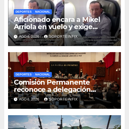
DEPORTES
NACIONAL
Aficionado encara a Mikel
Arriola en vuelo y exige
regreso del ascenso
AGO 6, 2026
SOPORTEINFIX
DEPORTES
NACIONAL
Comisión Permanente
reconoce a delegación
mexicana en Juegos
AGO 6, 2026
SOPORTEINFIX
Centroamericanos 2026