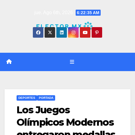
Saltar
jue. Ago 6th, 2026
6:22:36 AM
al
contenido
DEPORTES
PORTADA
Los Juegos
Olímpicos Modernos
entregaron medallas