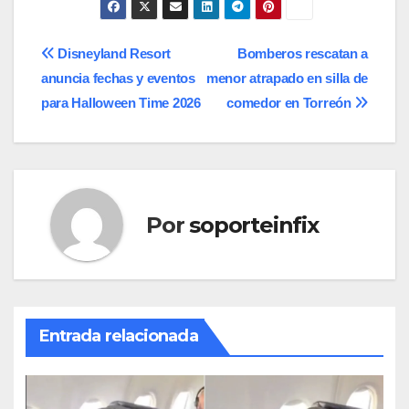
Navegación
Disneyland Resort
Bomberos rescatan a
anuncia fechas y eventos
menor atrapado en silla de
de
para Halloween Time 2026
comedor en Torreón
entradas
Por
soporteinfix
Entrada relacionada