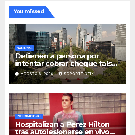
You missed
NACIONAL
Detienen a persona por
intentar cobrar cheque falso
de 420,000 pesos en CDMX
AGOSTO 6, 2026
SOPORTEINFIX
INTERNACIONAL
Hospitalizan a Perez Hilton
tras autolesionarse en vivo